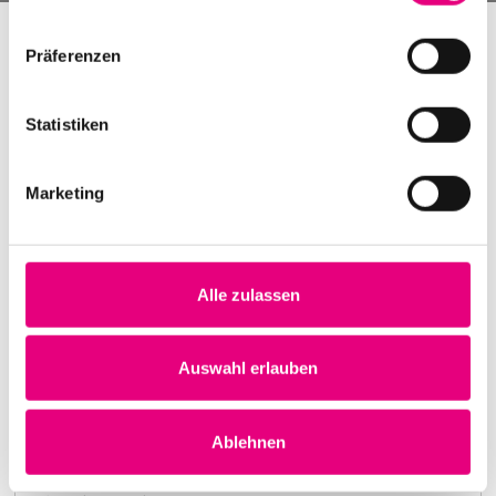
Präferenzen
Statistiken
Marketing
Alle zulassen
Nightmares on Wax
Karlstorbahnhof Cultural Center, Heidelberg
1. October 1999
Auswahl erlauben
8:00 p.m.
Learn more
Ablehnen