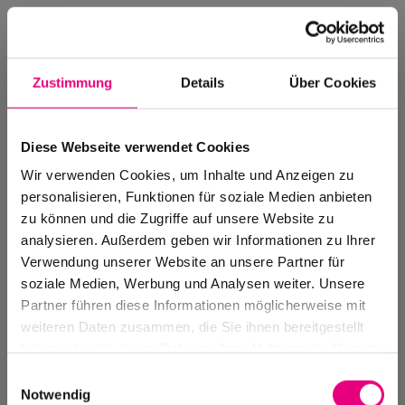
Zustimmung
Details
Über Cookies
Diese Webseite verwendet Cookies
Wir verwenden Cookies, um Inhalte und Anzeigen zu
personalisieren, Funktionen für soziale Medien anbieten
zu können und die Zugriffe auf unsere Website zu
analysieren. Außerdem geben wir Informationen zu Ihrer
Verwendung unserer Website an unsere Partner für
soziale Medien, Werbung und Analysen weiter. Unsere
Events Archive
Partner führen diese Informationen möglicherweise mit
Past events, festivals, and venues
weiteren Daten zusammen, die Sie ihnen bereitgestellt
haben oder die sie im Rahmen Ihrer Nutzung der Dienste
gesammelt haben.
Einwilligungsauswahl
Notwendig