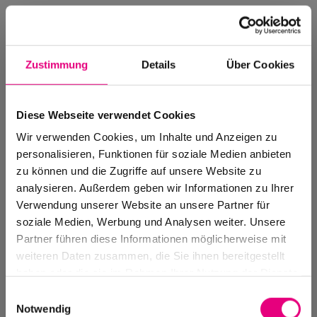
Zustimmung
Details
Über Cookies
Diese Webseite verwendet Cookies
Wir verwenden Cookies, um Inhalte und Anzeigen zu
personalisieren, Funktionen für soziale Medien anbieten
zu können und die Zugriffe auf unsere Website zu
analysieren. Außerdem geben wir Informationen zu Ihrer
Verwendung unserer Website an unsere Partner für
soziale Medien, Werbung und Analysen weiter. Unsere
Events Archive
Partner führen diese Informationen möglicherweise mit
Past events, festivals, and venues
weiteren Daten zusammen, die Sie ihnen bereitgestellt
haben oder die sie im Rahmen Ihrer Nutzung der Dienste
gesammelt haben.
Einwilligungsauswahl
Notwendig