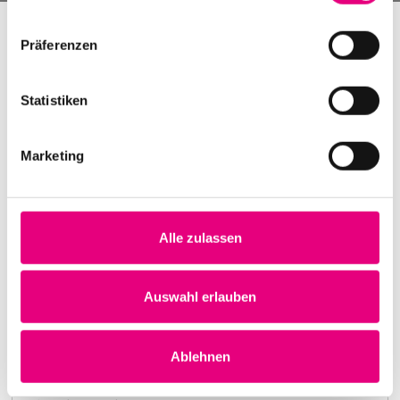
Präferenzen
Statistiken
Marketing
Alle zulassen
Nightmares on Wax
Karlstorbahnhof Cultural Center, Heidelberg
1. October 1999
Auswahl erlauben
8:00 p.m.
Learn more
Ablehnen