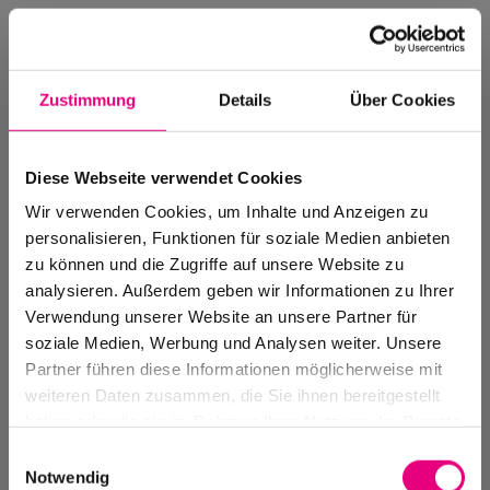
Zustimmung
Details
Über Cookies
Diese Webseite verwendet Cookies
Wir verwenden Cookies, um Inhalte und Anzeigen zu
personalisieren, Funktionen für soziale Medien anbieten
zu können und die Zugriffe auf unsere Website zu
analysieren. Außerdem geben wir Informationen zu Ihrer
Verwendung unserer Website an unsere Partner für
soziale Medien, Werbung und Analysen weiter. Unsere
Events Archive
Partner führen diese Informationen möglicherweise mit
Past events, festivals, and venues
weiteren Daten zusammen, die Sie ihnen bereitgestellt
haben oder die sie im Rahmen Ihrer Nutzung der Dienste
gesammelt haben.
Einwilligungsauswahl
Notwendig