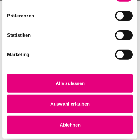
Präferenzen
Statistiken
Marketing
Alle zulassen
Nightmares on Wax
Karlstorbahnhof Cultural Center, Heidelberg
1. October 1999
Auswahl erlauben
8:00 p.m.
Learn more
Ablehnen