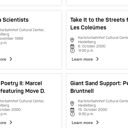
 Scientists
Take It to the Streets 
Les Coleümes
torbahnhof Cultural Center,
elberg
Karlstorbahnhof Cultural Cente
november 1999
Heidelberg
 p.m.
6. October 2000
9:00 p.m.
ore
Learn more
Poetry II: Marcel
Giant Sand Support: P
featuring Move D.
Bruntnell
torbahnhof Cultural Center,
Karlstorbahnhof Cultural Cente
elberg
Heidelberg
October 2000
15. October 2000
 p.m.
9:30 p.m.
ore
Learn more