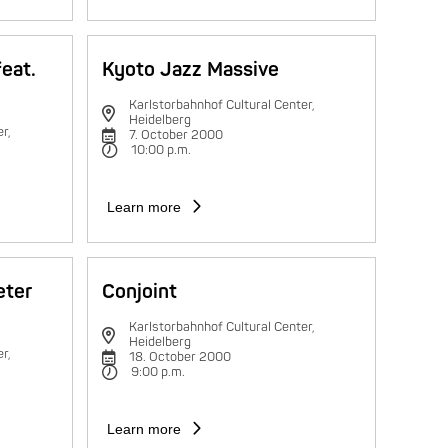
feat.
Kyoto Jazz Massive
Karlstorbahnhof Cultural Center,
Heidelberg
r,
7. October 2000
10:00 p.m.
Learn more
eter
Conjoint
Karlstorbahnhof Cultural Center,
Heidelberg
r,
18. October 2000
9:00 p.m.
Learn more