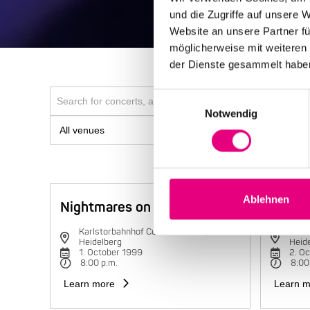
und die Zugriffe auf unsere 
Website an unsere Partner fü
möglicherweise mit weiteren
der Dienste gesammelt habe
Einwilligungsauswahl
Notwendig
Ablehnen
Nightmares on Wax
Charli
Karlstorbahnhof Cultural Center,
Karls
Heidelberg
Heid
1. October 1999
2. O
8:00 p.m.
8:00
Learn more
Learn m