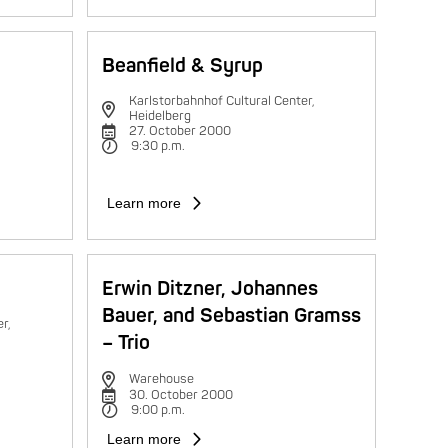
Beanfield & Syrup
Karlstorbahnhof Cultural Center,
Heidelberg
27. October 2000
9:30 p.m.
Learn more
Erwin Ditzner, Johannes
Bauer, and Sebastian Gramss
r,
– Trio
Warehouse
30. October 2000
9:00 p.m.
Learn more