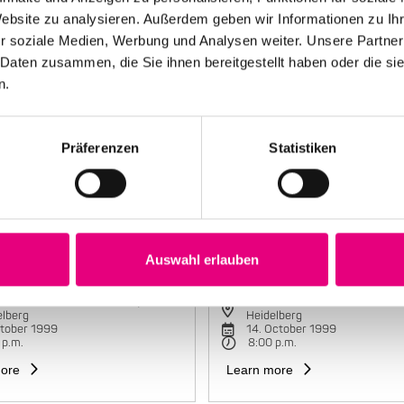
Website zu analysieren. Außerdem geben wir Informationen zu I
r soziale Medien, Werbung und Analysen weiter. Unsere Partner
 Daten zusammen, die Sie ihnen bereitgestellt haben oder die s
n.
Präferenzen
Statistiken
Auswahl erlauben
e Mariano Group
Maria João Trio
torbahnhof Cultural Center,
Karlstorbahnhof Cultural Cente
elberg
Heidelberg
ctober 1999
14. October 1999
 p.m.
8:00 p.m.
ore
Learn more