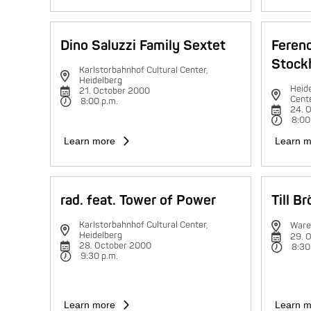
Dino Saluzzi Family Sextet
Feren
Stock
Karlstorbahnhof Cultural Center,
Heidelberg
Heide
21. October 2000
Cent
8:00 p.m.
24. 
8:00
Learn more
Learn m
rad. feat. Tower of Power
Till B
Karlstorbahnhof Cultural Center,
Ware
Heidelberg
29. 
28. October 2000
8:30
9:30 p.m.
Learn more
Learn m