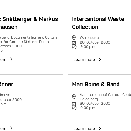
c Snétberger & Markus
Intercantonal Waste
hausen
Collection
lberg, Documentation and Cultural
Warehouse
er for German Sinti and Roma
26. October 2000
October 2000
9:00 p.m.
 p.m.
ore
Learn more
rönner
Mari Boine & Band
Karlstorbahnhof Cultural Cente
house
Heidelberg
October 2000
30. October 2000
 p.m.
9:00 p.m.
ore
Learn more