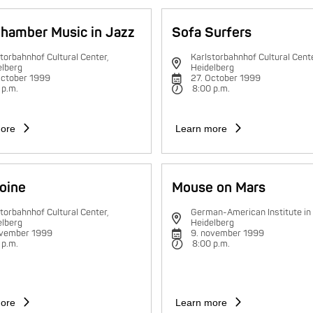
hamber Music in Jazz
Sofa Surfers
torbahnhof Cultural Center,
Karlstorbahnhof Cultural Cente
elberg
Heidelberg
October 1999
27. October 1999
 p.m.
8:00 p.m.
ore
Learn more
oine
Mouse on Mars
torbahnhof Cultural Center,
German-American Institute in
elberg
Heidelberg
ovember 1999
9. november 1999
 p.m.
8:00 p.m.
ore
Learn more