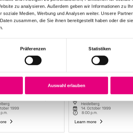
Website zu analysieren. Außerdem geben wir Informationen zu I
r soziale Medien, Werbung und Analysen weiter. Unsere Partner
 Daten zusammen, die Sie ihnen bereitgestellt haben oder die s
n.
Präferenzen
Statistiken
Auswahl erlauben
e Mariano Group
Maria João Trio
torbahnhof Cultural Center,
Karlstorbahnhof Cultural Cente
elberg
Heidelberg
ctober 1999
14. October 1999
 p.m.
8:00 p.m.
ore
Learn more