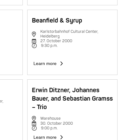
Beanfield & Syrup
Karlstorbahnhof Cultural Center,
Heidelberg
27. October 2000
9:30 p.m.
Learn more
Erwin Ditzner, Johannes
Bauer, and Sebastian Gramss
r,
– Trio
Warehouse
30. October 2000
9:00 p.m.
Learn more