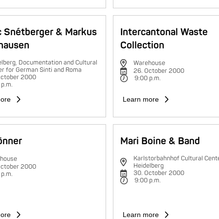
c Snétberger & Markus
Intercantonal Waste
hausen
Collection
lberg, Documentation and Cultural
Warehouse
er for German Sinti and Roma
26. October 2000
October 2000
9:00 p.m.
 p.m.
ore
Learn more
rönner
Mari Boine & Band
Karlstorbahnhof Cultural Cente
house
Heidelberg
October 2000
30. October 2000
 p.m.
9:00 p.m.
ore
Learn more