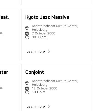
feat.
Kyoto Jazz Massive
Karlstorbahnhof Cultural Center,
Heidelberg
r,
7. October 2000
10:00 p.m.
Learn more
eter
Conjoint
Karlstorbahnhof Cultural Center,
Heidelberg
r,
18. October 2000
9:00 p.m.
Learn more