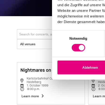
und die Zugriffe auf unsere 
Website an unsere Partner fü
möglicherweise mit weiteren
der Dienste gesammelt habe
Einwilligungsauswahl
Notwendig
Ablehnen
Nightmares on Wax
Charli
Karlstorbahnhof Cultural Center,
Karls
Heidelberg
Heid
1. October 1999
2. O
8:00 p.m.
8:00
Learn more
Learn m