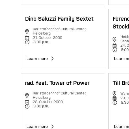
Dino Saluzzi Family Sextet
Feren
Stock
Karlstorbahnhof Cultural Center,
Heidelberg
Heide
21. October 2000
Cent
8:00 p.m.
24. 
8:00
Learn more
Learn m
rad. feat. Tower of Power
Till B
Karlstorbahnhof Cultural Center,
Ware
Heidelberg
29. 
28. October 2000
8:30
9:30 p.m.
Learn more
Learn m