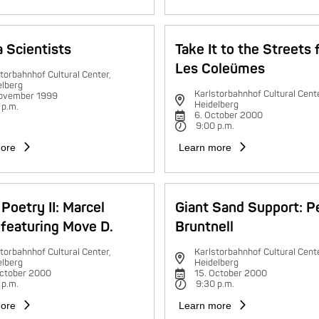
 Scientists
Take It to the Streets 
Les Coleümes
torbahnhof Cultural Center,
elberg
Karlstorbahnhof Cultural Cente
november 1999
Heidelberg
 p.m.
6. October 2000
9:00 p.m.
ore
Learn more
Poetry II: Marcel
Giant Sand Support: P
featuring Move D.
Bruntnell
torbahnhof Cultural Center,
Karlstorbahnhof Cultural Cente
elberg
Heidelberg
October 2000
15. October 2000
 p.m.
9:30 p.m.
ore
Learn more