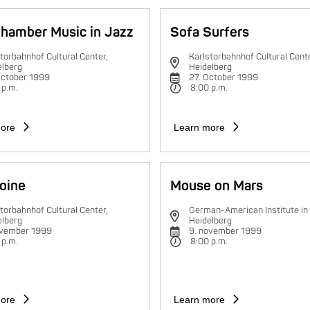
hamber Music in Jazz
Sofa Surfers
torbahnhof Cultural Center,
Karlstorbahnhof Cultural Cente
elberg
Heidelberg
October 1999
27. October 1999
 p.m.
8:00 p.m.
ore
Learn more
oine
Mouse on Mars
torbahnhof Cultural Center,
German-American Institute in
elberg
Heidelberg
ovember 1999
9. november 1999
 p.m.
8:00 p.m.
ore
Learn more