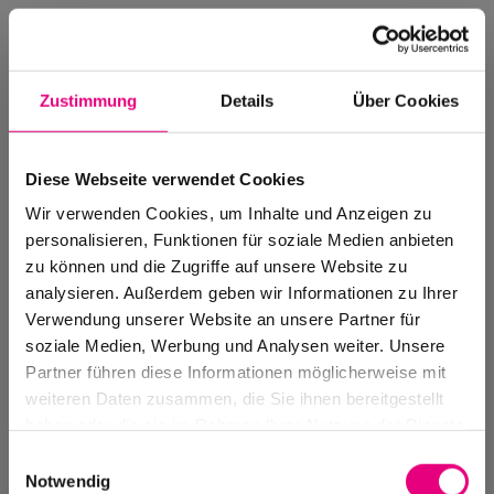
Zustimmung
Details
Über Cookies
Diese Webseite verwendet Cookies
Wir verwenden Cookies, um Inhalte und Anzeigen zu
personalisieren, Funktionen für soziale Medien anbieten
zu können und die Zugriffe auf unsere Website zu
analysieren. Außerdem geben wir Informationen zu Ihrer
Verwendung unserer Website an unsere Partner für
soziale Medien, Werbung und Analysen weiter. Unsere
Events Archive
Partner führen diese Informationen möglicherweise mit
Past events, festivals, and venues
weiteren Daten zusammen, die Sie ihnen bereitgestellt
haben oder die sie im Rahmen Ihrer Nutzung der Dienste
gesammelt haben.
Einwilligungsauswahl
Notwendig