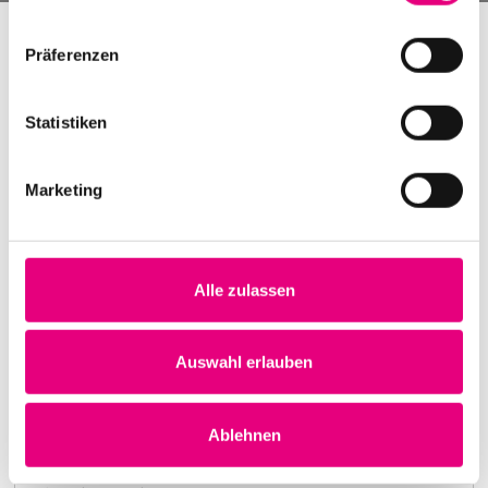
Präferenzen
Statistiken
Marketing
Alle zulassen
Nightmares on Wax
Karlstorbahnhof Cultural Center, Heidelberg
1. October 1999
Auswahl erlauben
8:00 p.m.
Learn more
Ablehnen