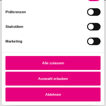
Präferenzen
Statistiken
Marketing
Alle zulassen
Nightmares on Wax
Karlstorbahnhof Cultural Center, Heidelberg
1. October 1999
Auswahl erlauben
8:00 p.m.
Learn more
Ablehnen