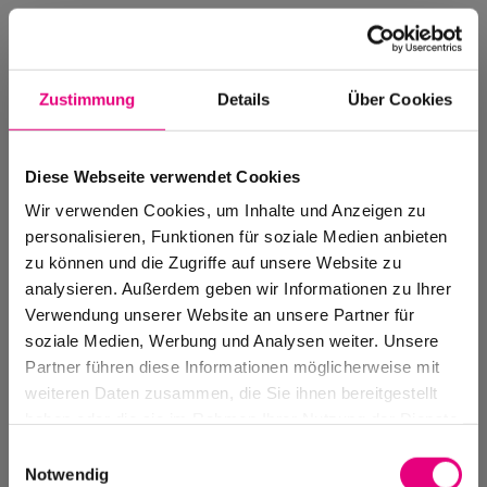
Zustimmung
Details
Über Cookies
Diese Webseite verwendet Cookies
Wir verwenden Cookies, um Inhalte und Anzeigen zu
personalisieren, Funktionen für soziale Medien anbieten
zu können und die Zugriffe auf unsere Website zu
analysieren. Außerdem geben wir Informationen zu Ihrer
Verwendung unserer Website an unsere Partner für
soziale Medien, Werbung und Analysen weiter. Unsere
Events Archive
Partner führen diese Informationen möglicherweise mit
Past events, festivals, and venues
weiteren Daten zusammen, die Sie ihnen bereitgestellt
haben oder die sie im Rahmen Ihrer Nutzung der Dienste
gesammelt haben.
Einwilligungsauswahl
Notwendig