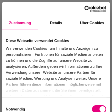
Zustimmung
Details
Über Cookies
Diese Webseite verwendet Cookies
Wir verwenden Cookies, um Inhalte und Anzeigen zu
personalisieren, Funktionen für soziale Medien anbieten
zu können und die Zugriffe auf unsere Website zu
analysieren. Außerdem geben wir Informationen zu Ihrer
Verwendung unserer Website an unsere Partner für
soziale Medien, Werbung und Analysen weiter. Unsere
Events Archive
Partner führen diese Informationen möglicherweise mit
Past events, festivals, and venues
weiteren Daten zusammen, die Sie ihnen bereitgestellt
haben oder die sie im Rahmen Ihrer Nutzung der Dienste
gesammelt haben.
Einwilligungsauswahl
Notwendig