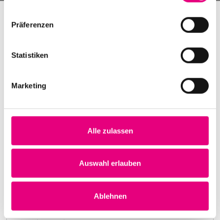
Präferenzen
Statistiken
Marketing
Alle zulassen
Nightmares on Wax
Karlstorbahnhof Cultural Center, Heidelberg
1. October 1999
Auswahl erlauben
8:00 p.m.
Learn more
Ablehnen