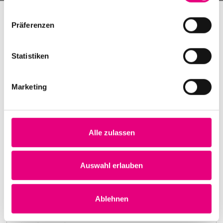
Präferenzen
Statistiken
Marketing
Alle zulassen
Nightmares on Wax
Karlstorbahnhof Cultural Center, Heidelberg
1. October 1999
Auswahl erlauben
8:00 p.m.
Learn more
Ablehnen