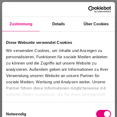
Zustimmung
Details
Über Cookies
Diese Webseite verwendet Cookies
Wir verwenden Cookies, um Inhalte und Anzeigen zu
personalisieren, Funktionen für soziale Medien anbieten
zu können und die Zugriffe auf unsere Website zu
analysieren. Außerdem geben wir Informationen zu Ihrer
Verwendung unserer Website an unsere Partner für
soziale Medien, Werbung und Analysen weiter. Unsere
Events Archive
Partner führen diese Informationen möglicherweise mit
Past events, festivals, and venues
weiteren Daten zusammen, die Sie ihnen bereitgestellt
haben oder die sie im Rahmen Ihrer Nutzung der Dienste
gesammelt haben.
Einwilligungsauswahl
Notwendig