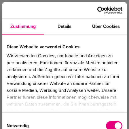
Zustimmung
Details
Über Cookies
Diese Webseite verwendet Cookies
Wir verwenden Cookies, um Inhalte und Anzeigen zu
personalisieren, Funktionen für soziale Medien anbieten
zu können und die Zugriffe auf unsere Website zu
analysieren. Außerdem geben wir Informationen zu Ihrer
Verwendung unserer Website an unsere Partner für
soziale Medien, Werbung und Analysen weiter. Unsere
Events Archive
Partner führen diese Informationen möglicherweise mit
Past events, festivals, and venues
weiteren Daten zusammen, die Sie ihnen bereitgestellt
haben oder die sie im Rahmen Ihrer Nutzung der Dienste
gesammelt haben.
Einwilligungsauswahl
Notwendig