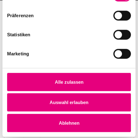
Präferenzen
Statistiken
Marketing
Alle zulassen
Nightmares on Wax
Karlstorbahnhof Cultural Center, Heidelberg
1. October 1999
Auswahl erlauben
8:00 p.m.
Learn more
Ablehnen