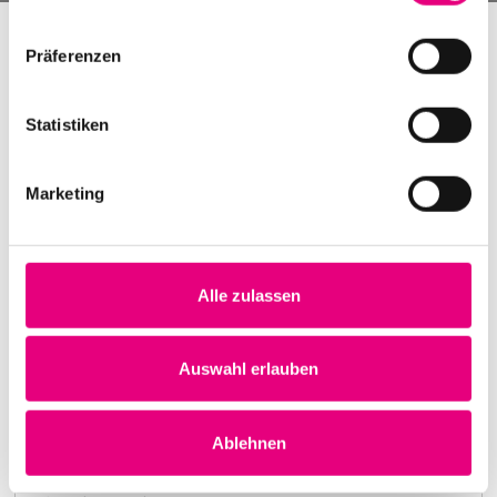
Präferenzen
Statistiken
Marketing
Alle zulassen
Nightmares on Wax
Karlstorbahnhof Cultural Center, Heidelberg
1. October 1999
Auswahl erlauben
8:00 p.m.
Learn more
Ablehnen