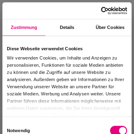
Zustimmung
Details
Über Cookies
Diese Webseite verwendet Cookies
Wir verwenden Cookies, um Inhalte und Anzeigen zu
personalisieren, Funktionen für soziale Medien anbieten
zu können und die Zugriffe auf unsere Website zu
analysieren. Außerdem geben wir Informationen zu Ihrer
Verwendung unserer Website an unsere Partner für
soziale Medien, Werbung und Analysen weiter. Unsere
Events Archive
Partner führen diese Informationen möglicherweise mit
Past events, festivals, and venues
weiteren Daten zusammen, die Sie ihnen bereitgestellt
haben oder die sie im Rahmen Ihrer Nutzung der Dienste
gesammelt haben.
Einwilligungsauswahl
Notwendig