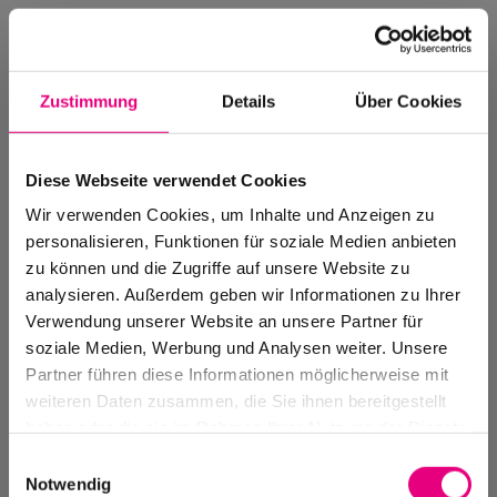
Zustimmung
Details
Über Cookies
Diese Webseite verwendet Cookies
Wir verwenden Cookies, um Inhalte und Anzeigen zu
personalisieren, Funktionen für soziale Medien anbieten
zu können und die Zugriffe auf unsere Website zu
analysieren. Außerdem geben wir Informationen zu Ihrer
Verwendung unserer Website an unsere Partner für
soziale Medien, Werbung und Analysen weiter. Unsere
Events Archive
Partner führen diese Informationen möglicherweise mit
Past events, festivals, and venues
weiteren Daten zusammen, die Sie ihnen bereitgestellt
haben oder die sie im Rahmen Ihrer Nutzung der Dienste
gesammelt haben.
Einwilligungsauswahl
Notwendig