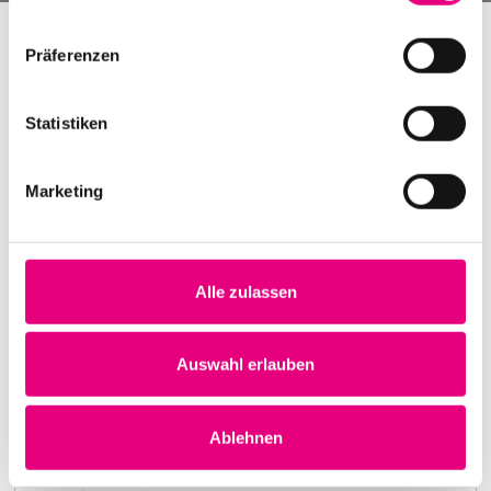
Präferenzen
Statistiken
Marketing
Alle zulassen
Nightmares on Wax
Karlstorbahnhof Cultural Center, Heidelberg
1. October 1999
Auswahl erlauben
8:00 p.m.
Learn more
Ablehnen