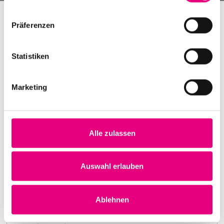
Präferenzen
Statistiken
Marketing
Alle zulassen
Nightmares on Wax
Karlstorbahnhof Cultural Center, Heidelberg
1. October 1999
Auswahl erlauben
8:00 p.m.
Learn more
Ablehnen