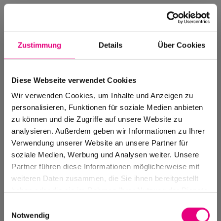
Zustimmung
Details
Über Cookies
Diese Webseite verwendet Cookies
Wir verwenden Cookies, um Inhalte und Anzeigen zu
personalisieren, Funktionen für soziale Medien anbieten
zu können und die Zugriffe auf unsere Website zu
analysieren. Außerdem geben wir Informationen zu Ihrer
Verwendung unserer Website an unsere Partner für
soziale Medien, Werbung und Analysen weiter. Unsere
Events Archive
Partner führen diese Informationen möglicherweise mit
Past events, festivals, and venues
weiteren Daten zusammen, die Sie ihnen bereitgestellt
haben oder die sie im Rahmen Ihrer Nutzung der Dienste
gesammelt haben.
Einwilligungsauswahl
Notwendig