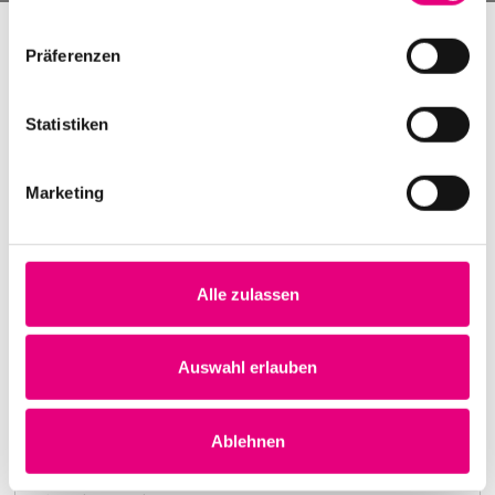
Präferenzen
Statistiken
Marketing
Alle zulassen
Nightmares on Wax
Karlstorbahnhof Cultural Center, Heidelberg
1. October 1999
Auswahl erlauben
8:00 p.m.
Learn more
Ablehnen