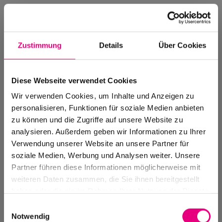
Zustimmung
Details
Über Cookies
Diese Webseite verwendet Cookies
Wir verwenden Cookies, um Inhalte und Anzeigen zu
personalisieren, Funktionen für soziale Medien anbieten
zu können und die Zugriffe auf unsere Website zu
analysieren. Außerdem geben wir Informationen zu Ihrer
Verwendung unserer Website an unsere Partner für
soziale Medien, Werbung und Analysen weiter. Unsere
Events Archive
Partner führen diese Informationen möglicherweise mit
Past events, festivals, and venues
weiteren Daten zusammen, die Sie ihnen bereitgestellt
haben oder die sie im Rahmen Ihrer Nutzung der Dienste
gesammelt haben.
Einwilligungsauswahl
Notwendig