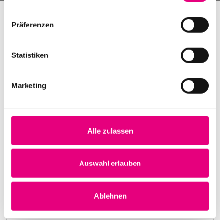
Präferenzen
Statistiken
Marketing
Alle zulassen
Nightmares on Wax
Karlstorbahnhof Cultural Center, Heidelberg
1. October 1999
Auswahl erlauben
8:00 p.m.
Learn more
Ablehnen