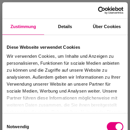
Zustimmung
Details
Über Cookies
Diese Webseite verwendet Cookies
Wir verwenden Cookies, um Inhalte und Anzeigen zu
personalisieren, Funktionen für soziale Medien anbieten
zu können und die Zugriffe auf unsere Website zu
analysieren. Außerdem geben wir Informationen zu Ihrer
Verwendung unserer Website an unsere Partner für
soziale Medien, Werbung und Analysen weiter. Unsere
Events Archive
Partner führen diese Informationen möglicherweise mit
Past events, festivals, and venues
weiteren Daten zusammen, die Sie ihnen bereitgestellt
haben oder die sie im Rahmen Ihrer Nutzung der Dienste
gesammelt haben.
Einwilligungsauswahl
Notwendig