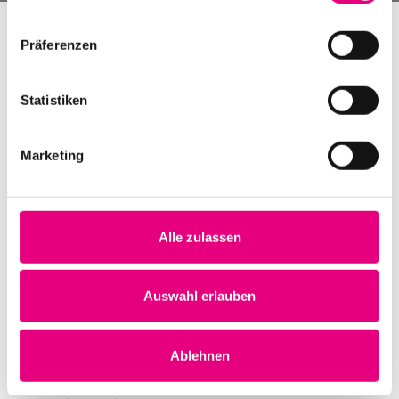
Präferenzen
Statistiken
Marketing
Alle zulassen
Nightmares on Wax
Karlstorbahnhof Cultural Center, Heidelberg
1. October 1999
Auswahl erlauben
8:00 p.m.
Learn more
Ablehnen