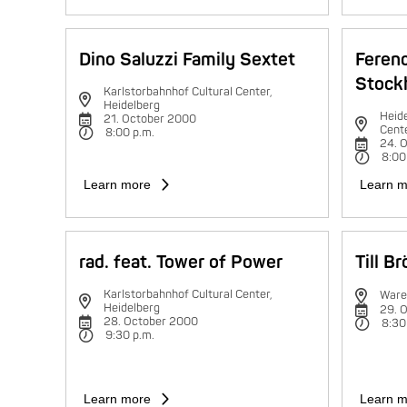
Dino Saluzzi Family Sextet
Feren
Stock
Karlstorbahnhof Cultural Center,
Heidelberg
Heide
21. October 2000
Cent
8:00 p.m.
24. 
8:00
Learn more
Learn m
rad. feat. Tower of Power
Till B
Karlstorbahnhof Cultural Center,
Ware
Heidelberg
29. 
28. October 2000
8:30
9:30 p.m.
Learn more
Learn m