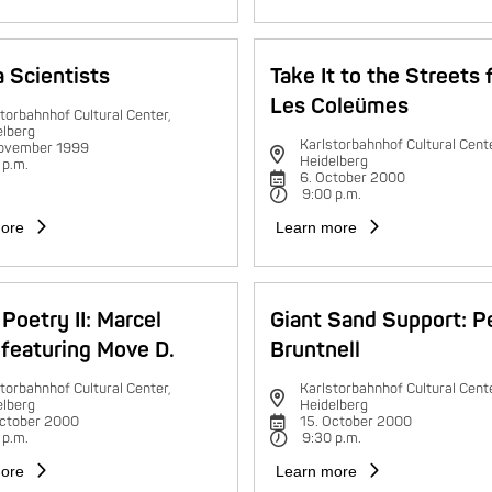
 Scientists
Take It to the Streets 
Les Coleümes
torbahnhof Cultural Center,
elberg
Karlstorbahnhof Cultural Cente
november 1999
Heidelberg
 p.m.
6. October 2000
9:00 p.m.
ore
Learn more
Poetry II: Marcel
Giant Sand Support: P
featuring Move D.
Bruntnell
torbahnhof Cultural Center,
Karlstorbahnhof Cultural Cente
elberg
Heidelberg
October 2000
15. October 2000
 p.m.
9:30 p.m.
ore
Learn more