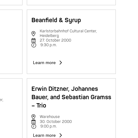
Beanfield & Syrup
Karlstorbahnhof Cultural Center,
Heidelberg
27. October 2000
9:30 p.m.
Learn more
Erwin Ditzner, Johannes
Bauer, and Sebastian Gramss
r,
– Trio
Warehouse
30. October 2000
9:00 p.m.
Learn more