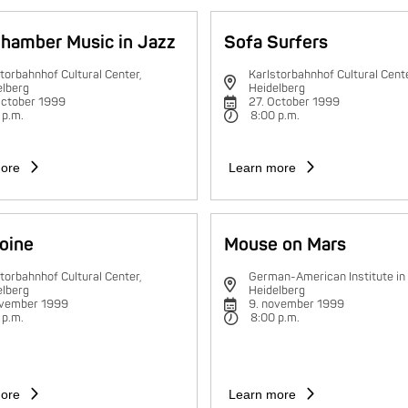
hamber Music in Jazz
Sofa Surfers
torbahnhof Cultural Center,
Karlstorbahnhof Cultural Cente
elberg
Heidelberg
October 1999
27. October 1999
 p.m.
8:00 p.m.
ore
Learn more
oine
Mouse on Mars
torbahnhof Cultural Center,
German-American Institute in
elberg
Heidelberg
ovember 1999
9. november 1999
 p.m.
8:00 p.m.
ore
Learn more