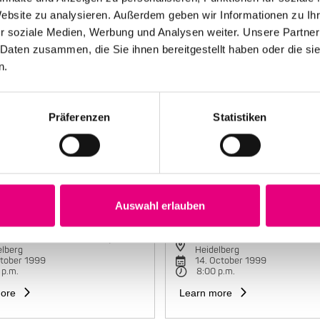
Website zu analysieren. Außerdem geben wir Informationen zu I
r soziale Medien, Werbung und Analysen weiter. Unsere Partner
 Daten zusammen, die Sie ihnen bereitgestellt haben oder die s
n.
Präferenzen
Statistiken
Auswahl erlauben
e Mariano Group
Maria João Trio
torbahnhof Cultural Center,
Karlstorbahnhof Cultural Cente
elberg
Heidelberg
ctober 1999
14. October 1999
 p.m.
8:00 p.m.
ore
Learn more