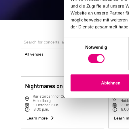
und die Zugriffe auf unsere 
Website an unsere Partner fü
möglicherweise mit weiteren
der Dienste gesammelt habe
Einwilligungsauswahl
Notwendig
Ablehnen
Nightmares on Wax
Charli
Karlstorbahnhof Cultural Center,
Karls
Heidelberg
Heid
1. October 1999
2. O
8:00 p.m.
8:00
Learn more
Learn m