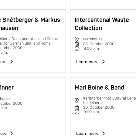
c Snétberger & Markus
Intercantonal Waste
hausen
Collection
lberg, Documentation and Cultural
Warehouse
er for German Sinti and Roma
26. October 2000
October 2000
9:00 p.m.
 p.m.
ore
Learn more
rönner
Mari Boine & Band
Karlstorbahnhof Cultural Cente
house
Heidelberg
October 2000
30. October 2000
 p.m.
9:00 p.m.
ore
Learn more