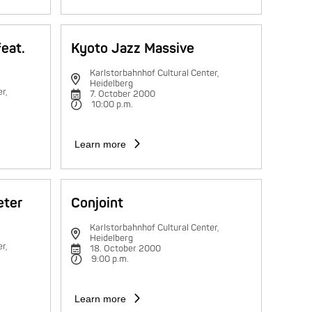
feat.
Kyoto Jazz Massive
Karlstorbahnhof Cultural Center,
Heidelberg
r,
7. October 2000
10:00 p.m.
Learn more
eter
Conjoint
Karlstorbahnhof Cultural Center,
Heidelberg
r,
18. October 2000
9:00 p.m.
Learn more