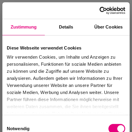
Zustimmung
Details
Über Cookies
Diese Webseite verwendet Cookies
Wir verwenden Cookies, um Inhalte und Anzeigen zu
personalisieren, Funktionen für soziale Medien anbieten
zu können und die Zugriffe auf unsere Website zu
analysieren. Außerdem geben wir Informationen zu Ihrer
Verwendung unserer Website an unsere Partner für
soziale Medien, Werbung und Analysen weiter. Unsere
Events Archive
Partner führen diese Informationen möglicherweise mit
Past events, festivals, and venues
weiteren Daten zusammen, die Sie ihnen bereitgestellt
haben oder die sie im Rahmen Ihrer Nutzung der Dienste
gesammelt haben.
Einwilligungsauswahl
Notwendig