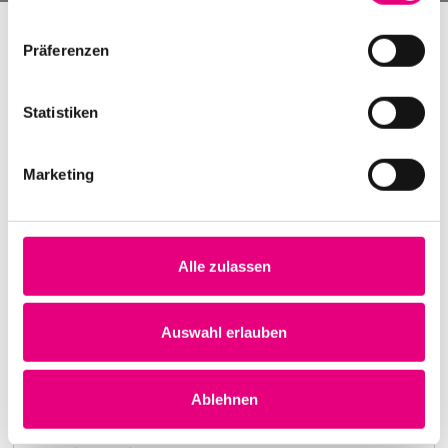
Präferenzen
Statistiken
Marketing
Alle zulassen
Nightmares on Wax
Karlstorbahnhof Cultural Center, Heidelberg
1. October 1999
Auswahl erlauben
8:00 p.m.
Learn more
Ablehnen