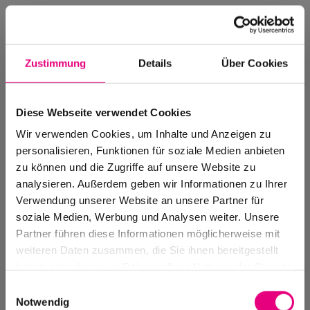
Zustimmung
Details
Über Cookies
Diese Webseite verwendet Cookies
Wir verwenden Cookies, um Inhalte und Anzeigen zu
personalisieren, Funktionen für soziale Medien anbieten
zu können und die Zugriffe auf unsere Website zu
analysieren. Außerdem geben wir Informationen zu Ihrer
Verwendung unserer Website an unsere Partner für
soziale Medien, Werbung und Analysen weiter. Unsere
Events Archive
Partner führen diese Informationen möglicherweise mit
Past events, festivals, and venues
weiteren Daten zusammen, die Sie ihnen bereitgestellt
haben oder die sie im Rahmen Ihrer Nutzung der Dienste
gesammelt haben.
Einwilligungsauswahl
Notwendig