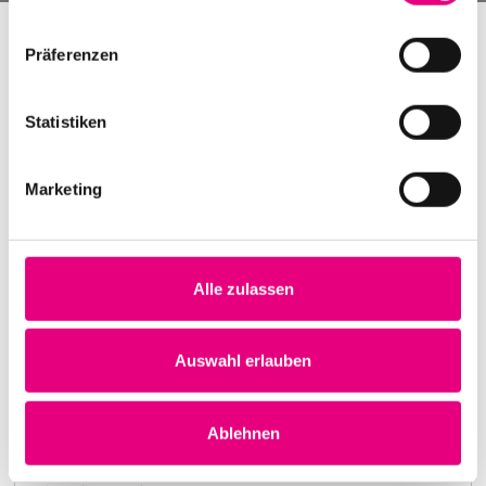
Präferenzen
Statistiken
Marketing
Alle zulassen
Nightmares on Wax
Karlstorbahnhof Cultural Center, Heidelberg
1. October 1999
Auswahl erlauben
8:00 p.m.
Learn more
Ablehnen