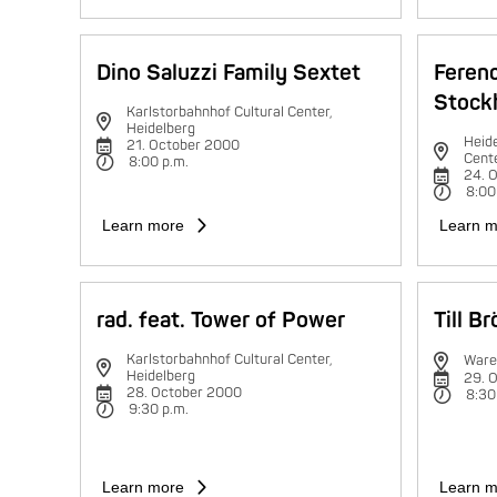
Dino Saluzzi Family Sextet
Feren
Stock
Karlstorbahnhof Cultural Center,
Heidelberg
Heide
21. October 2000
Cent
8:00 p.m.
24. 
8:00
Learn more
Learn m
rad. feat. Tower of Power
Till B
Karlstorbahnhof Cultural Center,
Ware
Heidelberg
29. 
28. October 2000
8:30
9:30 p.m.
Learn more
Learn m