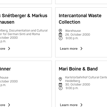
c Snétberger & Markus
Intercantonal Waste
hausen
Collection
lberg, Documentation and Cultural
Warehouse
er for German Sinti and Roma
26. October 2000
October 2000
9:00 p.m.
 p.m.
ore
Learn more
rönner
Mari Boine & Band
Karlstorbahnhof Cultural Cente
house
Heidelberg
October 2000
30. October 2000
 p.m.
9:00 p.m.
ore
Learn more