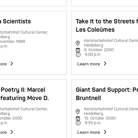
 Scientists
Take It to the Streets 
Les Coleümes
torbahnhof Cultural Center,
elberg
Karlstorbahnhof Cultural Cente
november 1999
Heidelberg
 p.m.
6. October 2000
9:00 p.m.
ore
Learn more
Poetry II: Marcel
Giant Sand Support: P
featuring Move D.
Bruntnell
torbahnhof Cultural Center,
Karlstorbahnhof Cultural Cente
elberg
Heidelberg
October 2000
15. October 2000
 p.m.
9:30 p.m.
ore
Learn more