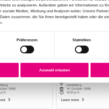
Website zu analysieren. Außerdem geben wir Informationen zu I
r soziale Medien, Werbung und Analysen weiter. Unsere Partner
 Daten zusammen, die Sie ihnen bereitgestellt haben oder die s
n.
Präferenzen
Statistiken
Auswahl erlauben
e Mariano Group
Maria João Trio
torbahnhof Cultural Center,
Karlstorbahnhof Cultural Cente
elberg
Heidelberg
ctober 1999
14. October 1999
 p.m.
8:00 p.m.
ore
Learn more