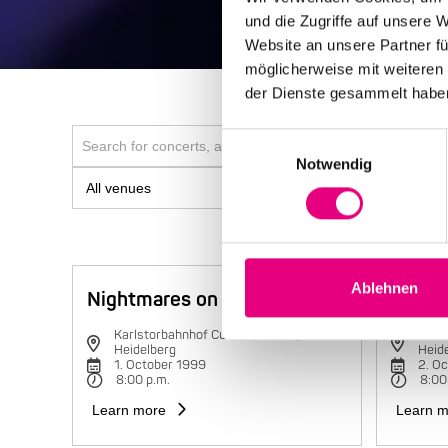
und die Zugriffe auf unsere 
Website an unsere Partner fü
möglicherweise mit weiteren
der Dienste gesammelt habe
Einwilligungsauswahl
Notwendig
Ablehnen
Nightmares on Wax
Charli
Karlstorbahnhof Cultural Center,
Karls
Heidelberg
Heid
1. October 1999
2. O
8:00 p.m.
8:00
Learn more
Learn m