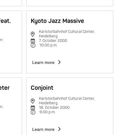
feat.
Kyoto Jazz Massive
Karlstorbahnhof Cultural Center,
Heidelberg
r,
7. October 2000
10:00 p.m.
Learn more
eter
Conjoint
Karlstorbahnhof Cultural Center,
Heidelberg
r,
18. October 2000
9:00 p.m.
Learn more