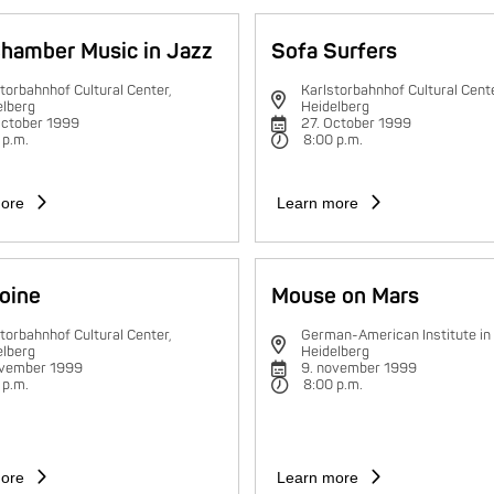
hamber Music in Jazz
Sofa Surfers
torbahnhof Cultural Center,
Karlstorbahnhof Cultural Cente
elberg
Heidelberg
October 1999
27. October 1999
 p.m.
8:00 p.m.
ore
Learn more
oine
Mouse on Mars
torbahnhof Cultural Center,
German-American Institute in
elberg
Heidelberg
ovember 1999
9. november 1999
 p.m.
8:00 p.m.
ore
Learn more