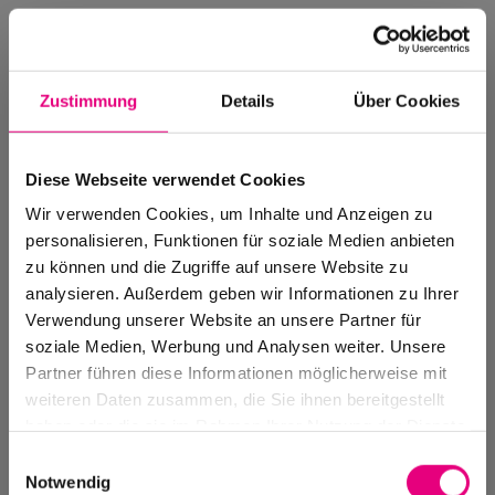
Zustimmung
Details
Über Cookies
Diese Webseite verwendet Cookies
Wir verwenden Cookies, um Inhalte und Anzeigen zu
personalisieren, Funktionen für soziale Medien anbieten
zu können und die Zugriffe auf unsere Website zu
analysieren. Außerdem geben wir Informationen zu Ihrer
Verwendung unserer Website an unsere Partner für
soziale Medien, Werbung und Analysen weiter. Unsere
Events Archive
Partner führen diese Informationen möglicherweise mit
Past events, festivals, and venues
weiteren Daten zusammen, die Sie ihnen bereitgestellt
haben oder die sie im Rahmen Ihrer Nutzung der Dienste
gesammelt haben.
Einwilligungsauswahl
Notwendig