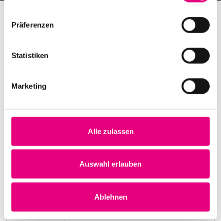
Präferenzen
Statistiken
Marketing
Alle zulassen
Nightmares on Wax
Karlstorbahnhof Cultural Center, Heidelberg
1. October 1999
Auswahl erlauben
8:00 p.m.
Learn more
Ablehnen