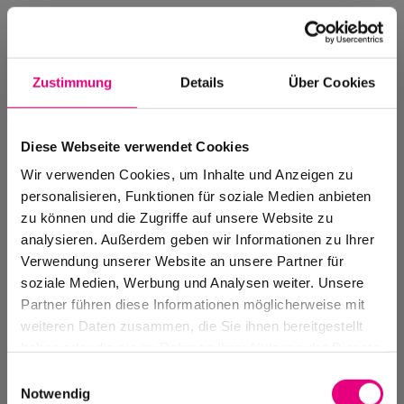
Zustimmung
Details
Über Cookies
Diese Webseite verwendet Cookies
Wir verwenden Cookies, um Inhalte und Anzeigen zu
personalisieren, Funktionen für soziale Medien anbieten
zu können und die Zugriffe auf unsere Website zu
analysieren. Außerdem geben wir Informationen zu Ihrer
Verwendung unserer Website an unsere Partner für
soziale Medien, Werbung und Analysen weiter. Unsere
Events Archive
Partner führen diese Informationen möglicherweise mit
Past events, festivals, and venues
weiteren Daten zusammen, die Sie ihnen bereitgestellt
haben oder die sie im Rahmen Ihrer Nutzung der Dienste
gesammelt haben.
Einwilligungsauswahl
Notwendig