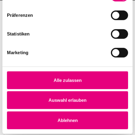
Präferenzen
Statistiken
Marketing
Alle zulassen
Nightmares on Wax
Karlstorbahnhof Cultural Center, Heidelberg
1. October 1999
Auswahl erlauben
8:00 p.m.
Learn more
Ablehnen