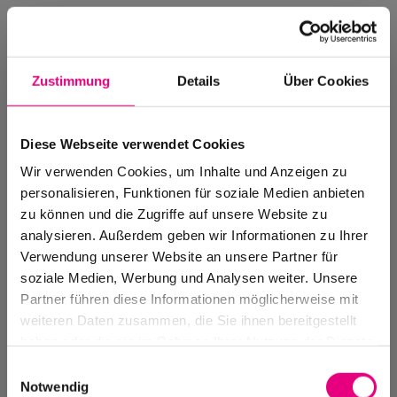
Zustimmung
Details
Über Cookies
Diese Webseite verwendet Cookies
Wir verwenden Cookies, um Inhalte und Anzeigen zu
personalisieren, Funktionen für soziale Medien anbieten
zu können und die Zugriffe auf unsere Website zu
analysieren. Außerdem geben wir Informationen zu Ihrer
Verwendung unserer Website an unsere Partner für
soziale Medien, Werbung und Analysen weiter. Unsere
Events Archive
Partner führen diese Informationen möglicherweise mit
Past events, festivals, and venues
weiteren Daten zusammen, die Sie ihnen bereitgestellt
haben oder die sie im Rahmen Ihrer Nutzung der Dienste
gesammelt haben.
Einwilligungsauswahl
Notwendig