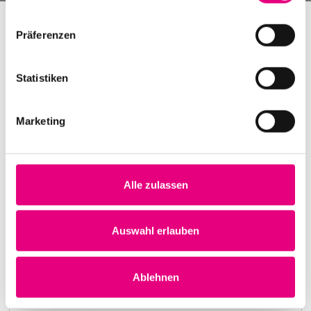
Präferenzen
Statistiken
Marketing
Alle zulassen
Nightmares on Wax
Karlstorbahnhof Cultural Center, Heidelberg
1. October 1999
Auswahl erlauben
8:00 p.m.
Learn more
Ablehnen