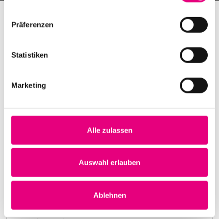
Präferenzen
Statistiken
Marketing
Alle zulassen
Nightmares on Wax
Karlstorbahnhof Cultural Center, Heidelberg
1. October 1999
Auswahl erlauben
8:00 p.m.
Learn more
Ablehnen