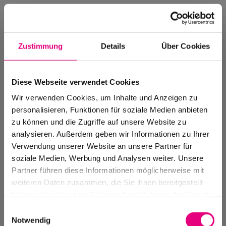
Zustimmung
Details
Über Cookies
Diese Webseite verwendet Cookies
Wir verwenden Cookies, um Inhalte und Anzeigen zu
personalisieren, Funktionen für soziale Medien anbieten
zu können und die Zugriffe auf unsere Website zu
analysieren. Außerdem geben wir Informationen zu Ihrer
Verwendung unserer Website an unsere Partner für
soziale Medien, Werbung und Analysen weiter. Unsere
Events Archive
Partner führen diese Informationen möglicherweise mit
Past events, festivals, and venues
weiteren Daten zusammen, die Sie ihnen bereitgestellt
haben oder die sie im Rahmen Ihrer Nutzung der Dienste
gesammelt haben.
Einwilligungsauswahl
Notwendig