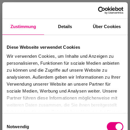
Zustimmung
Details
Über Cookies
Diese Webseite verwendet Cookies
Wir verwenden Cookies, um Inhalte und Anzeigen zu
personalisieren, Funktionen für soziale Medien anbieten
zu können und die Zugriffe auf unsere Website zu
analysieren. Außerdem geben wir Informationen zu Ihrer
Verwendung unserer Website an unsere Partner für
soziale Medien, Werbung und Analysen weiter. Unsere
Events Archive
Partner führen diese Informationen möglicherweise mit
Past events, festivals, and venues
weiteren Daten zusammen, die Sie ihnen bereitgestellt
haben oder die sie im Rahmen Ihrer Nutzung der Dienste
gesammelt haben.
Einwilligungsauswahl
Notwendig