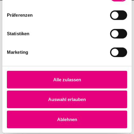
Präferenzen
Statistiken
Marketing
Alle zulassen
Nightmares on Wax
Karlstorbahnhof Cultural Center, Heidelberg
1. October 1999
Auswahl erlauben
8:00 p.m.
Learn more
Ablehnen