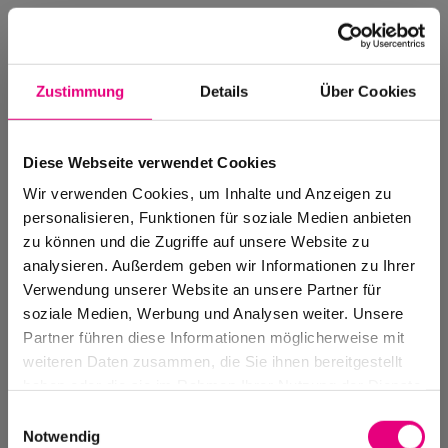
Zustimmung
Details
Über Cookies
Diese Webseite verwendet Cookies
Wir verwenden Cookies, um Inhalte und Anzeigen zu
personalisieren, Funktionen für soziale Medien anbieten
zu können und die Zugriffe auf unsere Website zu
analysieren. Außerdem geben wir Informationen zu Ihrer
Verwendung unserer Website an unsere Partner für
soziale Medien, Werbung und Analysen weiter. Unsere
Events Archive
Partner führen diese Informationen möglicherweise mit
Past events, festivals, and venues
weiteren Daten zusammen, die Sie ihnen bereitgestellt
haben oder die sie im Rahmen Ihrer Nutzung der Dienste
gesammelt haben.
Einwilligungsauswahl
Notwendig