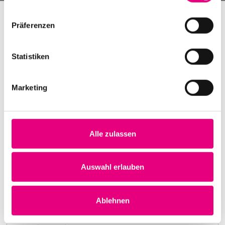
Präferenzen
Statistiken
Marketing
Alle zulassen
Nightmares on Wax
Karlstorbahnhof Cultural Center, Heidelberg
1. October 1999
Auswahl erlauben
8:00 p.m.
Learn more
Ablehnen