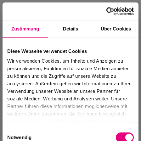
Zustimmung
Details
Über Cookies
Diese Webseite verwendet Cookies
Wir verwenden Cookies, um Inhalte und Anzeigen zu
personalisieren, Funktionen für soziale Medien anbieten
zu können und die Zugriffe auf unsere Website zu
analysieren. Außerdem geben wir Informationen zu Ihrer
Verwendung unserer Website an unsere Partner für
soziale Medien, Werbung und Analysen weiter. Unsere
Events Archive
Partner führen diese Informationen möglicherweise mit
Past events, festivals, and venues
weiteren Daten zusammen, die Sie ihnen bereitgestellt
haben oder die sie im Rahmen Ihrer Nutzung der Dienste
gesammelt haben.
Einwilligungsauswahl
Notwendig