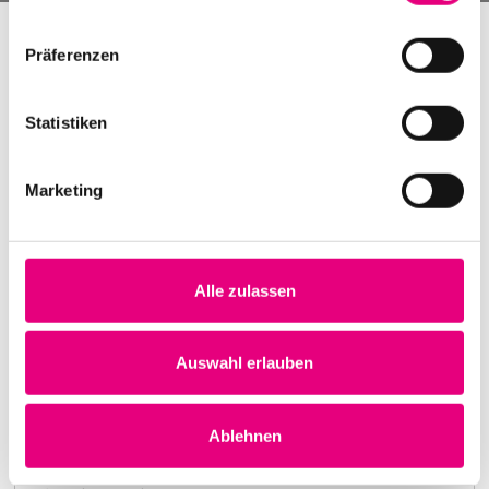
Präferenzen
Statistiken
Marketing
Alle zulassen
Nightmares on Wax
Karlstorbahnhof Cultural Center, Heidelberg
1. October 1999
Auswahl erlauben
8:00 p.m.
Learn more
Ablehnen