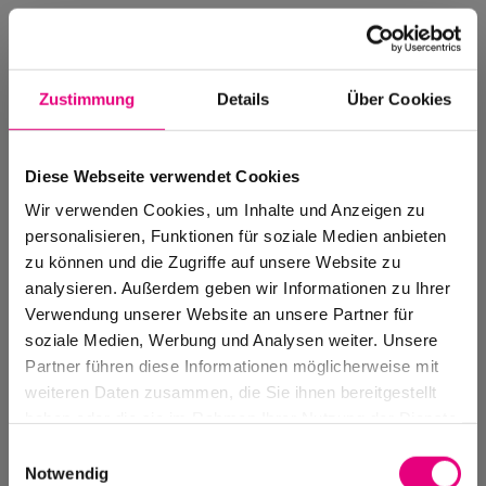
Zustimmung
Details
Über Cookies
Diese Webseite verwendet Cookies
Wir verwenden Cookies, um Inhalte und Anzeigen zu
personalisieren, Funktionen für soziale Medien anbieten
zu können und die Zugriffe auf unsere Website zu
analysieren. Außerdem geben wir Informationen zu Ihrer
Verwendung unserer Website an unsere Partner für
soziale Medien, Werbung und Analysen weiter. Unsere
Events Archive
Partner führen diese Informationen möglicherweise mit
Past events, festivals, and venues
weiteren Daten zusammen, die Sie ihnen bereitgestellt
haben oder die sie im Rahmen Ihrer Nutzung der Dienste
gesammelt haben.
Einwilligungsauswahl
Notwendig