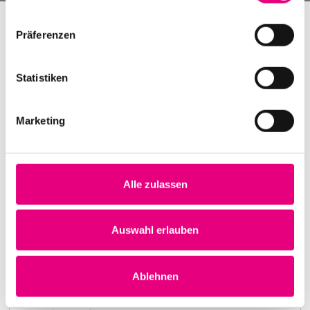
Präferenzen
Statistiken
Marketing
Alle zulassen
Nightmares on Wax
Karlstorbahnhof Cultural Center, Heidelberg
1. October 1999
Auswahl erlauben
8:00 p.m.
Learn more
Ablehnen