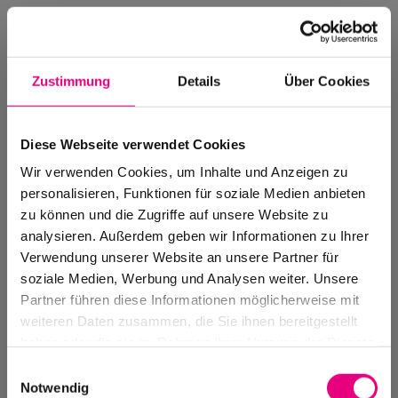
Zustimmung
Details
Über Cookies
Diese Webseite verwendet Cookies
Wir verwenden Cookies, um Inhalte und Anzeigen zu
personalisieren, Funktionen für soziale Medien anbieten
zu können und die Zugriffe auf unsere Website zu
analysieren. Außerdem geben wir Informationen zu Ihrer
Verwendung unserer Website an unsere Partner für
soziale Medien, Werbung und Analysen weiter. Unsere
Events Archive
Partner führen diese Informationen möglicherweise mit
Past events, festivals, and venues
weiteren Daten zusammen, die Sie ihnen bereitgestellt
haben oder die sie im Rahmen Ihrer Nutzung der Dienste
gesammelt haben.
Einwilligungsauswahl
Notwendig