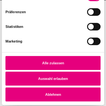
Präferenzen
Statistiken
Marketing
Alle zulassen
Nightmares on Wax
Karlstorbahnhof Cultural Center, Heidelberg
1. October 1999
Auswahl erlauben
8:00 p.m.
Learn more
Ablehnen