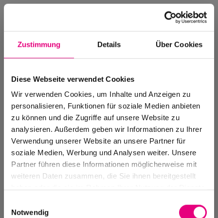
Zustimmung
Details
Über Cookies
Diese Webseite verwendet Cookies
Wir verwenden Cookies, um Inhalte und Anzeigen zu
personalisieren, Funktionen für soziale Medien anbieten
zu können und die Zugriffe auf unsere Website zu
analysieren. Außerdem geben wir Informationen zu Ihrer
Verwendung unserer Website an unsere Partner für
soziale Medien, Werbung und Analysen weiter. Unsere
Events Archive
Partner führen diese Informationen möglicherweise mit
Past events, festivals, and venues
weiteren Daten zusammen, die Sie ihnen bereitgestellt
haben oder die sie im Rahmen Ihrer Nutzung der Dienste
gesammelt haben.
Einwilligungsauswahl
Notwendig