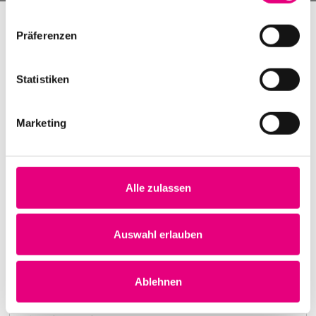
Präferenzen
Statistiken
Marketing
Alle zulassen
Nightmares on Wax
Karlstorbahnhof Cultural Center, Heidelberg
1. October 1999
Auswahl erlauben
8:00 p.m.
Learn more
Ablehnen