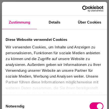
Zustimmung
Details
Über Cookies
Diese Webseite verwendet Cookies
Wir verwenden Cookies, um Inhalte und Anzeigen zu
personalisieren, Funktionen für soziale Medien anbieten
zu können und die Zugriffe auf unsere Website zu
analysieren. Außerdem geben wir Informationen zu Ihrer
Verwendung unserer Website an unsere Partner für
soziale Medien, Werbung und Analysen weiter. Unsere
Events Archive
Partner führen diese Informationen möglicherweise mit
Past events, festivals, and venues
weiteren Daten zusammen, die Sie ihnen bereitgestellt
haben oder die sie im Rahmen Ihrer Nutzung der Dienste
gesammelt haben.
Einwilligungsauswahl
Notwendig