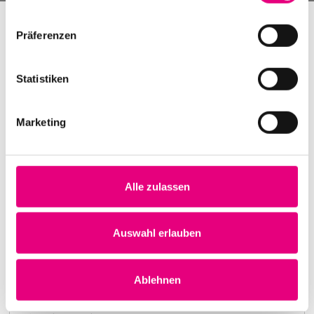
Präferenzen
Statistiken
Marketing
Alle zulassen
Nightmares on Wax
Karlstorbahnhof Cultural Center, Heidelberg
1. October 1999
Auswahl erlauben
8:00 p.m.
Learn more
Ablehnen