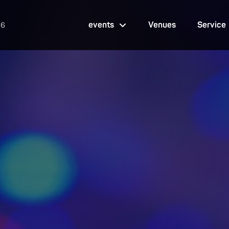
events
Venues
Service
26