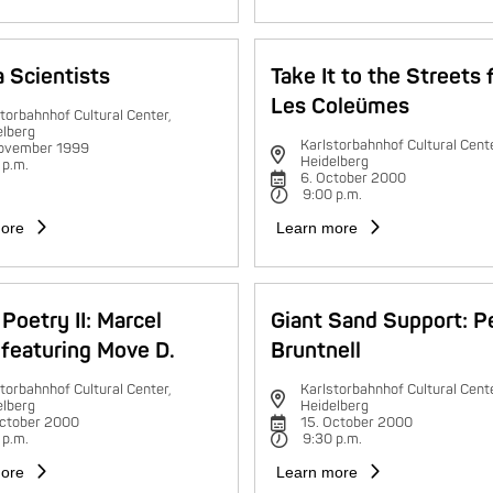
 Scientists
Take It to the Streets 
Les Coleümes
torbahnhof Cultural Center,
elberg
Karlstorbahnhof Cultural Cente
november 1999
Heidelberg
 p.m.
6. October 2000
9:00 p.m.
ore
Learn more
Poetry II: Marcel
Giant Sand Support: P
featuring Move D.
Bruntnell
torbahnhof Cultural Center,
Karlstorbahnhof Cultural Cente
elberg
Heidelberg
October 2000
15. October 2000
 p.m.
9:30 p.m.
ore
Learn more