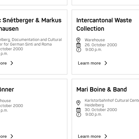
c Snétberger & Markus
Intercantonal Waste
hausen
Collection
lberg, Documentation and Cultural
Warehouse
er for German Sinti and Roma
26. October 2000
October 2000
9:00 p.m.
 p.m.
ore
Learn more
rönner
Mari Boine & Band
Karlstorbahnhof Cultural Cente
house
Heidelberg
October 2000
30. October 2000
 p.m.
9:00 p.m.
ore
Learn more