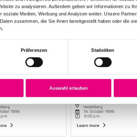
Website zu analysieren. Außerdem geben wir Informationen zu I
r soziale Medien, Werbung und Analysen weiter. Unsere Partner
 Daten zusammen, die Sie ihnen bereitgestellt haben oder die s
n.
Präferenzen
Statistiken
Auswahl erlauben
e Mariano Group
Maria João Trio
torbahnhof Cultural Center,
Karlstorbahnhof Cultural Cente
elberg
Heidelberg
ctober 1999
14. October 1999
 p.m.
8:00 p.m.
ore
Learn more