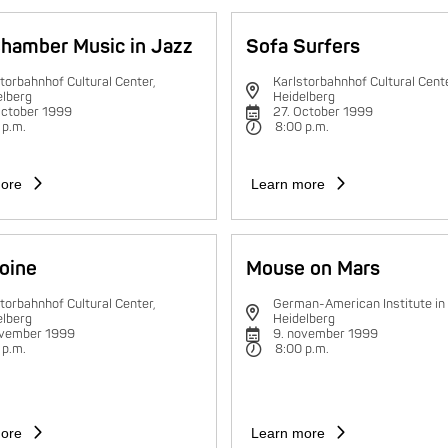
hamber Music in Jazz
Sofa Surfers
torbahnhof Cultural Center,
Karlstorbahnhof Cultural Cente
elberg
Heidelberg
October 1999
27. October 1999
 p.m.
8:00 p.m.
ore
Learn more
oine
Mouse on Mars
torbahnhof Cultural Center,
German-American Institute in
elberg
Heidelberg
ovember 1999
9. november 1999
 p.m.
8:00 p.m.
ore
Learn more