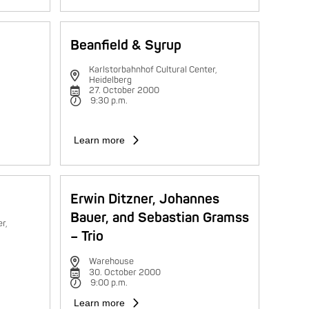
Beanfield & Syrup
Karlstorbahnhof Cultural Center,
Heidelberg
27. October 2000
9:30 p.m.
Learn more
Erwin Ditzner, Johannes
Bauer, and Sebastian Gramss
r,
– Trio
Warehouse
30. October 2000
9:00 p.m.
Learn more