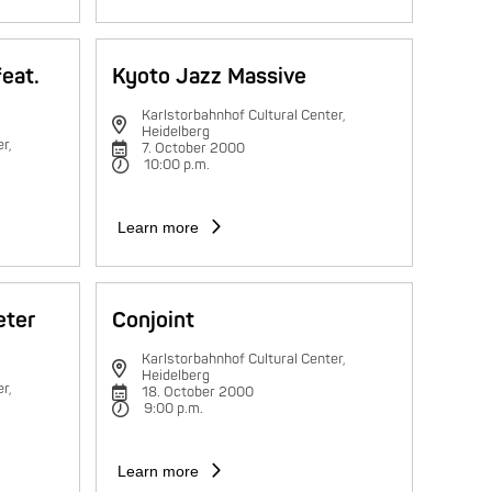
feat.
Kyoto Jazz Massive
Karlstorbahnhof Cultural Center,
Heidelberg
r,
7. October 2000
10:00 p.m.
Learn more
eter
Conjoint
Karlstorbahnhof Cultural Center,
Heidelberg
r,
18. October 2000
9:00 p.m.
Learn more