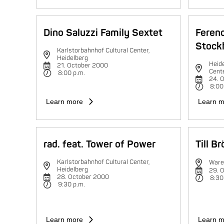
Dino Saluzzi Family Sextet
Feren
Stock
Karlstorbahnhof Cultural Center,
Heidelberg
Heide
21. October 2000
Cent
8:00 p.m.
24. 
8:00
Learn more
Learn m
rad. feat. Tower of Power
Till B
Karlstorbahnhof Cultural Center,
Ware
Heidelberg
29. 
28. October 2000
8:30
9:30 p.m.
Learn more
Learn m