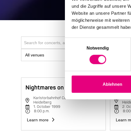
und die Zugriffe auf unsere 
Website an unsere Partner fü
möglicherweise mit weiteren
der Dienste gesammelt habe
Einwilligungsauswahl
Notwendig
Ablehnen
Nightmares on Wax
Charli
Karlstorbahnhof Cultural Center,
Karls
Heidelberg
Heid
1. October 1999
2. O
8:00 p.m.
8:00
Learn more
Learn m