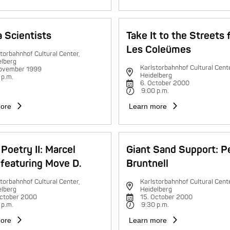
 Scientists
Take It to the Streets 
Les Coleümes
torbahnhof Cultural Center,
elberg
Karlstorbahnhof Cultural Cente
november 1999
Heidelberg
 p.m.
6. October 2000
9:00 p.m.
ore
Learn more
Poetry II: Marcel
Giant Sand Support: P
featuring Move D.
Bruntnell
torbahnhof Cultural Center,
Karlstorbahnhof Cultural Cente
elberg
Heidelberg
October 2000
15. October 2000
 p.m.
9:30 p.m.
ore
Learn more