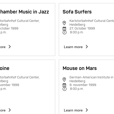
hamber Music in Jazz
Sofa Surfers
torbahnhof Cultural Center,
Karlstorbahnhof Cultural Cente
elberg
Heidelberg
October 1999
27. October 1999
 p.m.
8:00 p.m.
ore
Learn more
oine
Mouse on Mars
torbahnhof Cultural Center,
German-American Institute in
elberg
Heidelberg
ovember 1999
9. november 1999
 p.m.
8:00 p.m.
ore
Learn more