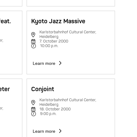
feat.
Kyoto Jazz Massive
Karlstorbahnhof Cultural Center,
Heidelberg
r,
7. October 2000
10:00 p.m.
Learn more
eter
Conjoint
Karlstorbahnhof Cultural Center,
Heidelberg
r,
18. October 2000
9:00 p.m.
Learn more