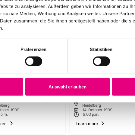
Website zu analysieren. Außerdem geben wir Informationen zu I
r soziale Medien, Werbung und Analysen weiter. Unsere Partner
 Daten zusammen, die Sie ihnen bereitgestellt haben oder die s
n.
Präferenzen
Statistiken
Auswahl erlauben
e Mariano Group
Maria João Trio
torbahnhof Cultural Center,
Karlstorbahnhof Cultural Cente
elberg
Heidelberg
ctober 1999
14. October 1999
 p.m.
8:00 p.m.
ore
Learn more