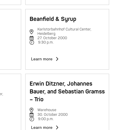
Beanfield & Syrup
Karlstorbahnhof Cultural Center,
Heidelberg
27. October 2000
9:30 p.m.
Learn more
Erwin Ditzner, Johannes
Bauer, and Sebastian Gramss
r,
– Trio
Warehouse
30. October 2000
9:00 p.m.
Learn more