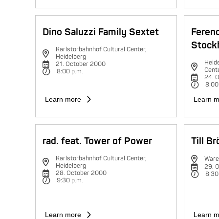
Dino Saluzzi Family Sextet
Feren
Stock
Karlstorbahnhof Cultural Center,
Heidelberg
Heide
21. October 2000
Cent
8:00 p.m.
24. 
8:00
Learn more
Learn m
rad. feat. Tower of Power
Till B
Karlstorbahnhof Cultural Center,
Ware
Heidelberg
29. 
28. October 2000
8:30
9:30 p.m.
Learn more
Learn m