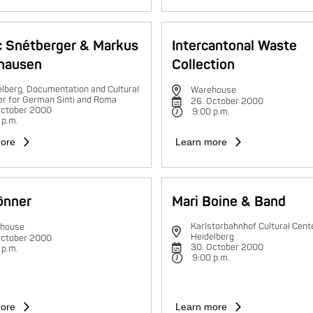
c Snétberger & Markus
Intercantonal Waste
hausen
Collection
lberg, Documentation and Cultural
Warehouse
er for German Sinti and Roma
26. October 2000
October 2000
9:00 p.m.
 p.m.
ore
Learn more
rönner
Mari Boine & Band
Karlstorbahnhof Cultural Cente
house
Heidelberg
October 2000
30. October 2000
 p.m.
9:00 p.m.
ore
Learn more