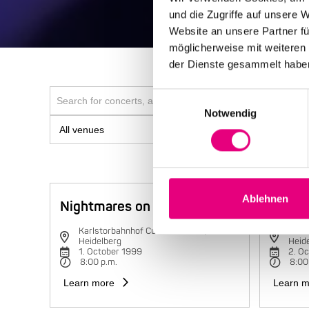
und die Zugriffe auf unsere 
Website an unsere Partner fü
möglicherweise mit weiteren
der Dienste gesammelt habe
Einwilligungsauswahl
Notwendig
Ablehnen
Nightmares on Wax
Charli
Karlstorbahnhof Cultural Center,
Karls
Heidelberg
Heid
1. October 1999
2. O
8:00 p.m.
8:00
Learn more
Learn m