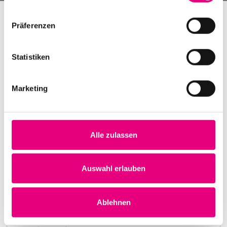
Präferenzen
Statistiken
Marketing
Alle zulassen
Nightmares on Wax
Karlstorbahnhof Cultural Center, Heidelberg
1. October 1999
Auswahl erlauben
8:00 p.m.
Learn more
Ablehnen