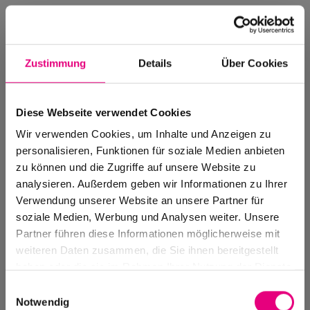
Zustimmung
Details
Über Cookies
Diese Webseite verwendet Cookies
Wir verwenden Cookies, um Inhalte und Anzeigen zu
personalisieren, Funktionen für soziale Medien anbieten
zu können und die Zugriffe auf unsere Website zu
analysieren. Außerdem geben wir Informationen zu Ihrer
Verwendung unserer Website an unsere Partner für
soziale Medien, Werbung und Analysen weiter. Unsere
Events Archive
Partner führen diese Informationen möglicherweise mit
Past events, festivals, and venues
weiteren Daten zusammen, die Sie ihnen bereitgestellt
haben oder die sie im Rahmen Ihrer Nutzung der Dienste
gesammelt haben.
Einwilligungsauswahl
Notwendig