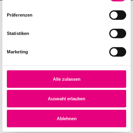
Präferenzen
Statistiken
Marketing
Alle zulassen
Nightmares on Wax
Karlstorbahnhof Cultural Center, Heidelberg
1. October 1999
Auswahl erlauben
8:00 p.m.
Learn more
Ablehnen