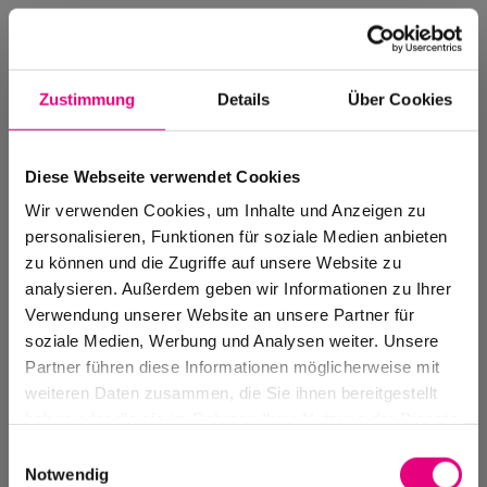
Zustimmung
Details
Über Cookies
Diese Webseite verwendet Cookies
Wir verwenden Cookies, um Inhalte und Anzeigen zu
personalisieren, Funktionen für soziale Medien anbieten
zu können und die Zugriffe auf unsere Website zu
analysieren. Außerdem geben wir Informationen zu Ihrer
Verwendung unserer Website an unsere Partner für
soziale Medien, Werbung und Analysen weiter. Unsere
Events Archive
Partner führen diese Informationen möglicherweise mit
Past events, festivals, and venues
weiteren Daten zusammen, die Sie ihnen bereitgestellt
haben oder die sie im Rahmen Ihrer Nutzung der Dienste
gesammelt haben.
Einwilligungsauswahl
Notwendig