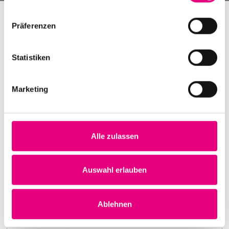
Präferenzen
Statistiken
Marketing
Alle zulassen
Nightmares on Wax
Karlstorbahnhof Cultural Center, Heidelberg
1. October 1999
Auswahl erlauben
8:00 p.m.
Learn more
Ablehnen