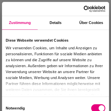
Zustimmung
Details
Über Cookies
Diese Webseite verwendet Cookies
Wir verwenden Cookies, um Inhalte und Anzeigen zu
personalisieren, Funktionen für soziale Medien anbieten
zu können und die Zugriffe auf unsere Website zu
analysieren. Außerdem geben wir Informationen zu Ihrer
Verwendung unserer Website an unsere Partner für
soziale Medien, Werbung und Analysen weiter. Unsere
Events Archive
Partner führen diese Informationen möglicherweise mit
Past events, festivals, and venues
weiteren Daten zusammen, die Sie ihnen bereitgestellt
haben oder die sie im Rahmen Ihrer Nutzung der Dienste
gesammelt haben.
Einwilligungsauswahl
Notwendig