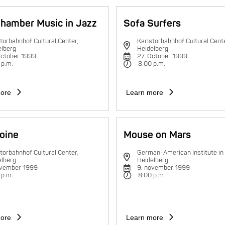
hamber Music in Jazz
Sofa Surfers
torbahnhof Cultural Center,
Karlstorbahnhof Cultural Cente
elberg
Heidelberg
October 1999
27. October 1999
 p.m.
8:00 p.m.
ore
Learn more
oine
Mouse on Mars
torbahnhof Cultural Center,
German-American Institute in
elberg
Heidelberg
ovember 1999
9. november 1999
 p.m.
8:00 p.m.
ore
Learn more