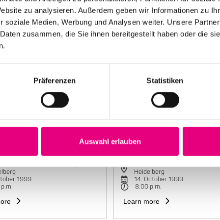
Website zu analysieren. Außerdem geben wir Informationen zu I
r soziale Medien, Werbung und Analysen weiter. Unsere Partner
 Daten zusammen, die Sie ihnen bereitgestellt haben oder die s
n.
Präferenzen
Statistiken
Auswahl erlauben
e Mariano Group
Maria João Trio
torbahnhof Cultural Center,
Karlstorbahnhof Cultural Cente
elberg
Heidelberg
ctober 1999
14. October 1999
 p.m.
8:00 p.m.
ore
Learn more