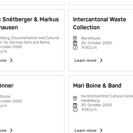
c Snétberger & Markus
Intercantonal Waste
hausen
Collection
lberg, Documentation and Cultural
Warehouse
er for German Sinti and Roma
26. October 2000
October 2000
9:00 p.m.
 p.m.
ore
Learn more
rönner
Mari Boine & Band
Karlstorbahnhof Cultural Cente
house
Heidelberg
October 2000
30. October 2000
 p.m.
9:00 p.m.
ore
Learn more