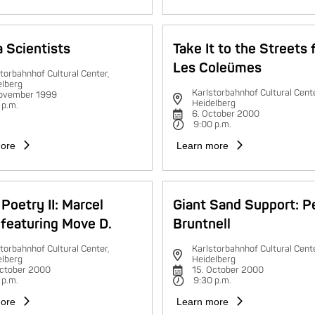
 Scientists
Take It to the Streets 
Les Coleümes
torbahnhof Cultural Center,
elberg
Karlstorbahnhof Cultural Cente
november 1999
Heidelberg
 p.m.
6. October 2000
9:00 p.m.
ore
Learn more
Poetry II: Marcel
Giant Sand Support: P
featuring Move D.
Bruntnell
torbahnhof Cultural Center,
Karlstorbahnhof Cultural Cente
elberg
Heidelberg
October 2000
15. October 2000
 p.m.
9:30 p.m.
ore
Learn more