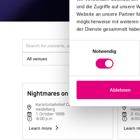
und die Zugriffe auf unsere 
Website an unsere Partner fü
möglicherweise mit weiteren
der Dienste gesammelt habe
Einwilligungsauswahl
Notwendig
Ablehnen
Nightmares on Wax
Charli
Karlstorbahnhof Cultural Center,
Karls
Heidelberg
Heid
1. October 1999
2. O
8:00 p.m.
8:00
Learn more
Learn m