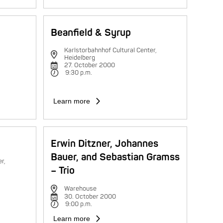
Beanfield & Syrup
Karlstorbahnhof Cultural Center,
Heidelberg
27. October 2000
9:30 p.m.
Learn more
Erwin Ditzner, Johannes
Bauer, and Sebastian Gramss
r,
– Trio
Warehouse
30. October 2000
9:00 p.m.
Learn more