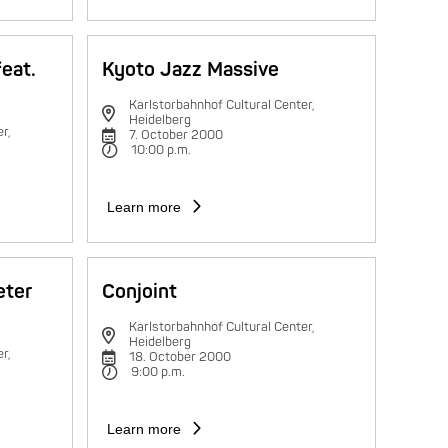
feat.
Kyoto Jazz Massive
Karlstorbahnhof Cultural Center,
Heidelberg
r,
7. October 2000
10:00 p.m.
Learn more
eter
Conjoint
Karlstorbahnhof Cultural Center,
Heidelberg
r,
18. October 2000
9:00 p.m.
Learn more