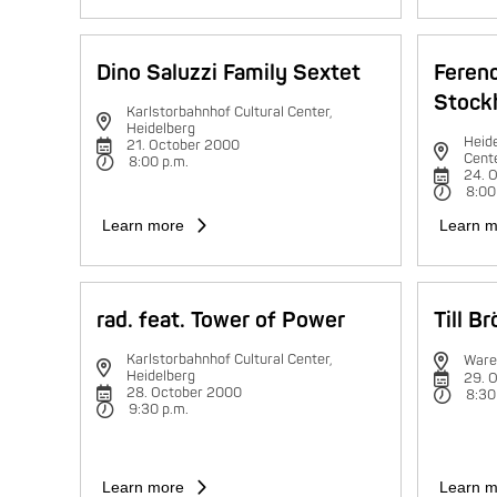
Dino Saluzzi Family Sextet
Feren
Stock
Karlstorbahnhof Cultural Center,
Heidelberg
Heide
21. October 2000
Cent
8:00 p.m.
24. 
8:00
Learn more
Learn m
rad. feat. Tower of Power
Till B
Karlstorbahnhof Cultural Center,
Ware
Heidelberg
29. 
28. October 2000
8:30
9:30 p.m.
Learn more
Learn m