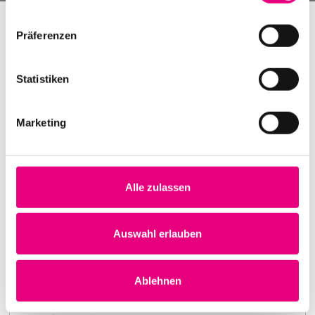
Präferenzen
Statistiken
Marketing
Alle zulassen
Nightmares on Wax
Karlstorbahnhof Cultural Center, Heidelberg
1. October 1999
Auswahl erlauben
8:00 p.m.
Learn more
Ablehnen