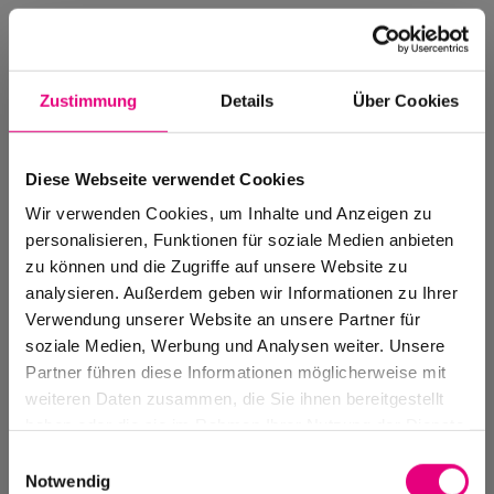
Zustimmung
Details
Über Cookies
Diese Webseite verwendet Cookies
Wir verwenden Cookies, um Inhalte und Anzeigen zu
personalisieren, Funktionen für soziale Medien anbieten
zu können und die Zugriffe auf unsere Website zu
analysieren. Außerdem geben wir Informationen zu Ihrer
Verwendung unserer Website an unsere Partner für
soziale Medien, Werbung und Analysen weiter. Unsere
Events Archive
Partner führen diese Informationen möglicherweise mit
Past events, festivals, and venues
weiteren Daten zusammen, die Sie ihnen bereitgestellt
haben oder die sie im Rahmen Ihrer Nutzung der Dienste
gesammelt haben.
Einwilligungsauswahl
Notwendig