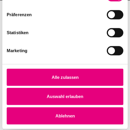
Präferenzen
Statistiken
Marketing
Alle zulassen
Nightmares on Wax
Karlstorbahnhof Cultural Center, Heidelberg
1. October 1999
Auswahl erlauben
8:00 p.m.
Learn more
Ablehnen