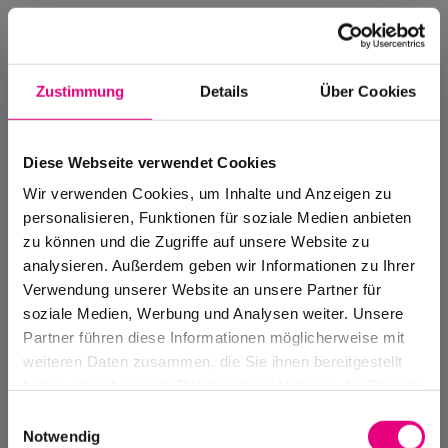
Zustimmung
Details
Über Cookies
Diese Webseite verwendet Cookies
Wir verwenden Cookies, um Inhalte und Anzeigen zu
personalisieren, Funktionen für soziale Medien anbieten
zu können und die Zugriffe auf unsere Website zu
analysieren. Außerdem geben wir Informationen zu Ihrer
Verwendung unserer Website an unsere Partner für
soziale Medien, Werbung und Analysen weiter. Unsere
Events Archive
Partner führen diese Informationen möglicherweise mit
Past events, festivals, and venues
weiteren Daten zusammen, die Sie ihnen bereitgestellt
haben oder die sie im Rahmen Ihrer Nutzung der Dienste
gesammelt haben.
Einwilligungsauswahl
Notwendig