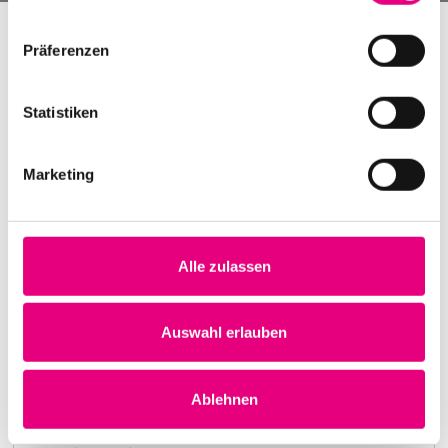
Präferenzen
Statistiken
Marketing
Alle zulassen
Nightmares on Wax
Karlstorbahnhof Cultural Center, Heidelberg
1. October 1999
Auswahl erlauben
8:00 p.m.
Learn more
Ablehnen