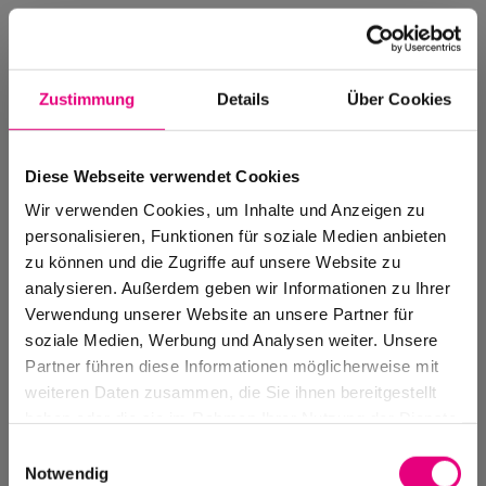
Zustimmung
Details
Über Cookies
Diese Webseite verwendet Cookies
Wir verwenden Cookies, um Inhalte und Anzeigen zu
personalisieren, Funktionen für soziale Medien anbieten
zu können und die Zugriffe auf unsere Website zu
analysieren. Außerdem geben wir Informationen zu Ihrer
Verwendung unserer Website an unsere Partner für
soziale Medien, Werbung und Analysen weiter. Unsere
Events Archive
Partner führen diese Informationen möglicherweise mit
Past events, festivals, and venues
weiteren Daten zusammen, die Sie ihnen bereitgestellt
haben oder die sie im Rahmen Ihrer Nutzung der Dienste
gesammelt haben.
Einwilligungsauswahl
Notwendig