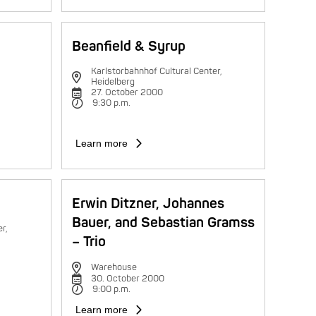
Beanfield & Syrup
Karlstorbahnhof Cultural Center,
Heidelberg
27. October 2000
9:30 p.m.
Learn more
Erwin Ditzner, Johannes
Bauer, and Sebastian Gramss
r,
– Trio
Warehouse
30. October 2000
9:00 p.m.
Learn more