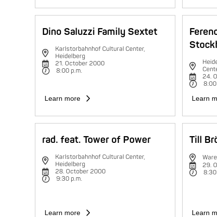
Dino Saluzzi Family Sextet
Feren
Stock
Karlstorbahnhof Cultural Center,
Heidelberg
Heide
21. October 2000
Cent
8:00 p.m.
24. 
8:00
Learn more
Learn m
rad. feat. Tower of Power
Till B
Karlstorbahnhof Cultural Center,
Ware
Heidelberg
29. 
28. October 2000
8:30
9:30 p.m.
Learn more
Learn m