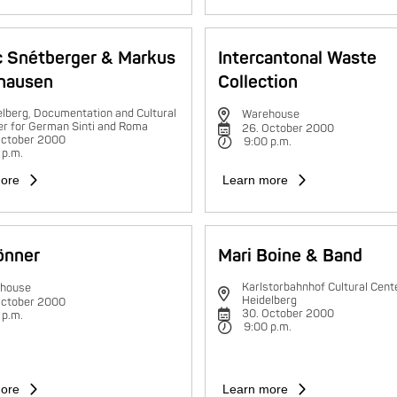
c Snétberger & Markus
Intercantonal Waste
hausen
Collection
lberg, Documentation and Cultural
Warehouse
er for German Sinti and Roma
26. October 2000
October 2000
9:00 p.m.
 p.m.
ore
Learn more
rönner
Mari Boine & Band
Karlstorbahnhof Cultural Cente
house
Heidelberg
October 2000
30. October 2000
 p.m.
9:00 p.m.
ore
Learn more