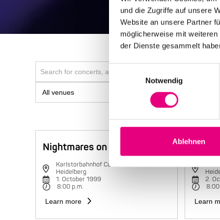
und die Zugriffe auf unsere 
Website an unsere Partner fü
möglicherweise mit weiteren
der Dienste gesammelt habe
Einwilligungsauswahl
Notwendig
Ablehnen
Nightmares on Wax
Charli
Karlstorbahnhof Cultural Center,
Karls
Heidelberg
Heid
1. October 1999
2. O
8:00 p.m.
8:00
Learn more
Learn m