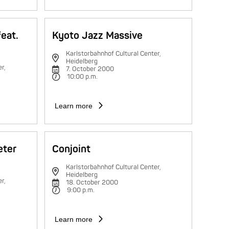
feat.
Kyoto Jazz Massive
Karlstorbahnhof Cultural Center,
Heidelberg
r,
7. October 2000
10:00 p.m.
Learn more
eter
Conjoint
Karlstorbahnhof Cultural Center,
Heidelberg
r,
18. October 2000
9:00 p.m.
Learn more