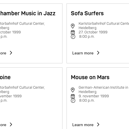
hamber Music in Jazz
Sofa Surfers
torbahnhof Cultural Center,
Karlstorbahnhof Cultural Cente
elberg
Heidelberg
October 1999
27. October 1999
 p.m.
8:00 p.m.
ore
Learn more
oine
Mouse on Mars
torbahnhof Cultural Center,
German-American Institute in
elberg
Heidelberg
ovember 1999
9. november 1999
 p.m.
8:00 p.m.
ore
Learn more