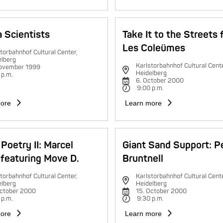
 Scientists
Take It to the Streets 
Les Coleümes
torbahnhof Cultural Center,
elberg
Karlstorbahnhof Cultural Cente
november 1999
Heidelberg
 p.m.
6. October 2000
9:00 p.m.
ore
Learn more
Poetry II: Marcel
Giant Sand Support: P
featuring Move D.
Bruntnell
torbahnhof Cultural Center,
Karlstorbahnhof Cultural Cente
elberg
Heidelberg
October 2000
15. October 2000
 p.m.
9:30 p.m.
ore
Learn more