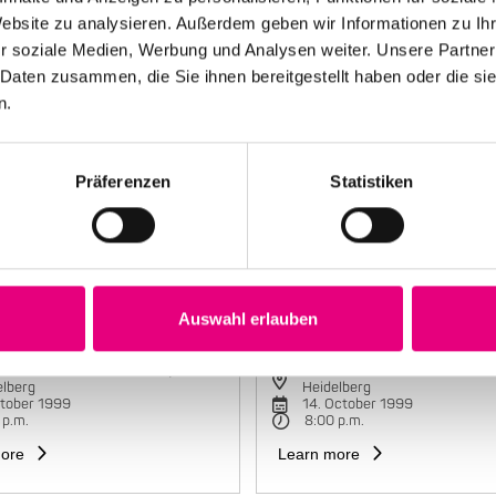
Website zu analysieren. Außerdem geben wir Informationen zu I
r soziale Medien, Werbung und Analysen weiter. Unsere Partner
 Daten zusammen, die Sie ihnen bereitgestellt haben oder die s
n.
Präferenzen
Statistiken
Auswahl erlauben
e Mariano Group
Maria João Trio
torbahnhof Cultural Center,
Karlstorbahnhof Cultural Cente
elberg
Heidelberg
ctober 1999
14. October 1999
 p.m.
8:00 p.m.
ore
Learn more