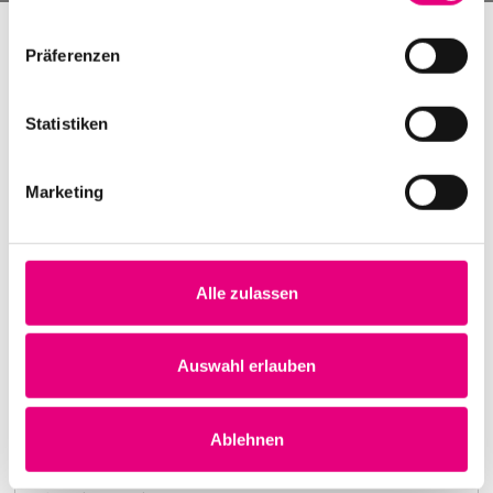
Präferenzen
Statistiken
Marketing
Alle zulassen
Nightmares on Wax
Karlstorbahnhof Cultural Center, Heidelberg
1. October 1999
Auswahl erlauben
8:00 p.m.
Learn more
Ablehnen