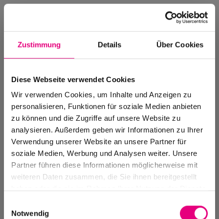
Zustimmung
Details
Über Cookies
Diese Webseite verwendet Cookies
Wir verwenden Cookies, um Inhalte und Anzeigen zu
personalisieren, Funktionen für soziale Medien anbieten
zu können und die Zugriffe auf unsere Website zu
analysieren. Außerdem geben wir Informationen zu Ihrer
Verwendung unserer Website an unsere Partner für
soziale Medien, Werbung und Analysen weiter. Unsere
Events Archive
Partner führen diese Informationen möglicherweise mit
Past events, festivals, and venues
weiteren Daten zusammen, die Sie ihnen bereitgestellt
haben oder die sie im Rahmen Ihrer Nutzung der Dienste
gesammelt haben.
Einwilligungsauswahl
Notwendig