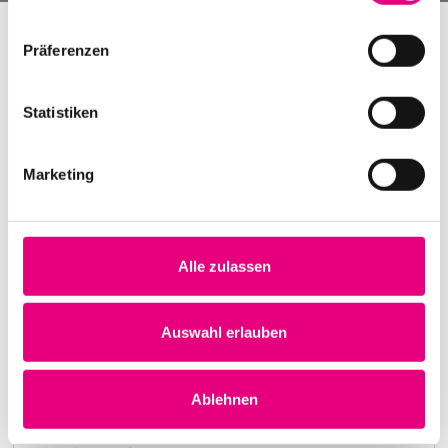
Präferenzen
Statistiken
Marketing
Alle zulassen
Nightmares on Wax
Karlstorbahnhof Cultural Center, Heidelberg
1. October 1999
Auswahl erlauben
8:00 p.m.
Learn more
Ablehnen