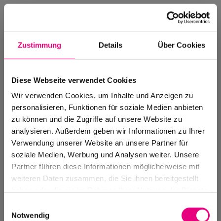
Zustimmung
Details
Über Cookies
Diese Webseite verwendet Cookies
Wir verwenden Cookies, um Inhalte und Anzeigen zu
personalisieren, Funktionen für soziale Medien anbieten
zu können und die Zugriffe auf unsere Website zu
analysieren. Außerdem geben wir Informationen zu Ihrer
Verwendung unserer Website an unsere Partner für
soziale Medien, Werbung und Analysen weiter. Unsere
Events Archive
Partner führen diese Informationen möglicherweise mit
Past events, festivals, and venues
weiteren Daten zusammen, die Sie ihnen bereitgestellt
haben oder die sie im Rahmen Ihrer Nutzung der Dienste
gesammelt haben.
Einwilligungsauswahl
Notwendig