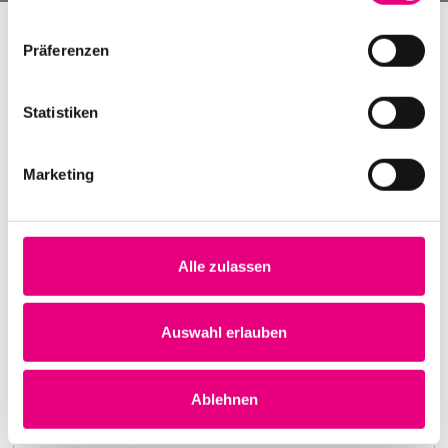
Präferenzen
Statistiken
Marketing
Alle zulassen
Nightmares on Wax
Karlstorbahnhof Cultural Center, Heidelberg
1. October 1999
Auswahl erlauben
8:00 p.m.
Learn more
Ablehnen