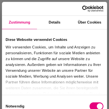
Zustimmung
Details
Über Cookies
Diese Webseite verwendet Cookies
Wir verwenden Cookies, um Inhalte und Anzeigen zu
personalisieren, Funktionen für soziale Medien anbieten
zu können und die Zugriffe auf unsere Website zu
analysieren. Außerdem geben wir Informationen zu Ihrer
Verwendung unserer Website an unsere Partner für
soziale Medien, Werbung und Analysen weiter. Unsere
Events Archive
Partner führen diese Informationen möglicherweise mit
Past events, festivals, and venues
weiteren Daten zusammen, die Sie ihnen bereitgestellt
haben oder die sie im Rahmen Ihrer Nutzung der Dienste
gesammelt haben.
Einwilligungsauswahl
Notwendig