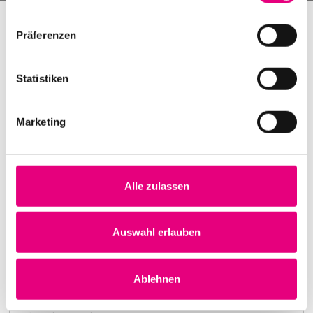
Präferenzen
Statistiken
Marketing
Alle zulassen
Nightmares on Wax
Karlstorbahnhof Cultural Center, Heidelberg
1. October 1999
Auswahl erlauben
8:00 p.m.
Learn more
Ablehnen