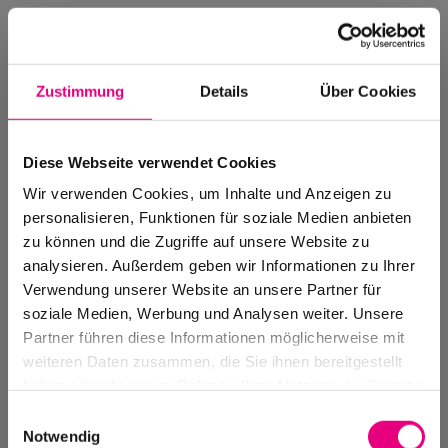
Zustimmung
Details
Über Cookies
Diese Webseite verwendet Cookies
Wir verwenden Cookies, um Inhalte und Anzeigen zu
personalisieren, Funktionen für soziale Medien anbieten
zu können und die Zugriffe auf unsere Website zu
analysieren. Außerdem geben wir Informationen zu Ihrer
Verwendung unserer Website an unsere Partner für
soziale Medien, Werbung und Analysen weiter. Unsere
Events Archive
Partner führen diese Informationen möglicherweise mit
Past events, festivals, and venues
weiteren Daten zusammen, die Sie ihnen bereitgestellt
haben oder die sie im Rahmen Ihrer Nutzung der Dienste
gesammelt haben.
Einwilligungsauswahl
Notwendig