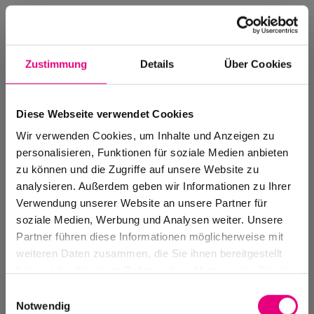
Zustimmung
Details
Über Cookies
Diese Webseite verwendet Cookies
Wir verwenden Cookies, um Inhalte und Anzeigen zu
personalisieren, Funktionen für soziale Medien anbieten
zu können und die Zugriffe auf unsere Website zu
analysieren. Außerdem geben wir Informationen zu Ihrer
Verwendung unserer Website an unsere Partner für
soziale Medien, Werbung und Analysen weiter. Unsere
Events Archive
Partner führen diese Informationen möglicherweise mit
Past events, festivals, and venues
weiteren Daten zusammen, die Sie ihnen bereitgestellt
haben oder die sie im Rahmen Ihrer Nutzung der Dienste
gesammelt haben.
Einwilligungsauswahl
Notwendig