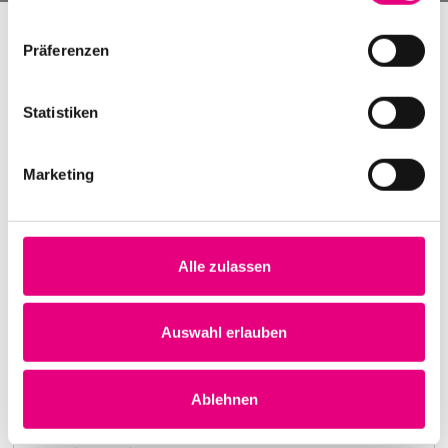
Präferenzen
Statistiken
Marketing
Alle zulassen
Nightmares on Wax
Karlstorbahnhof Cultural Center, Heidelberg
1. October 1999
Auswahl erlauben
8:00 p.m.
Learn more
Ablehnen