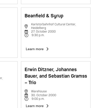
Beanfield & Syrup
Karlstorbahnhof Cultural Center,
Heidelberg
27. October 2000
9:30 p.m.
Learn more
Erwin Ditzner, Johannes
Bauer, and Sebastian Gramss
r,
– Trio
Warehouse
30. October 2000
9:00 p.m.
Learn more