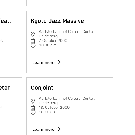
feat.
Kyoto Jazz Massive
Karlstorbahnhof Cultural Center,
Heidelberg
r,
7. October 2000
10:00 p.m.
Learn more
eter
Conjoint
Karlstorbahnhof Cultural Center,
Heidelberg
r,
18. October 2000
9:00 p.m.
Learn more