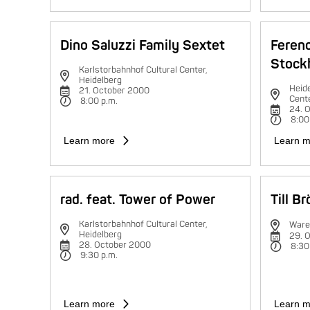
Dino Saluzzi Family Sextet
Feren
Stock
Karlstorbahnhof Cultural Center,
Heidelberg
Heide
21. October 2000
Cent
8:00 p.m.
24. 
8:00
Learn more
Learn m
rad. feat. Tower of Power
Till B
Karlstorbahnhof Cultural Center,
Ware
Heidelberg
29. 
28. October 2000
8:30
9:30 p.m.
Learn more
Learn m