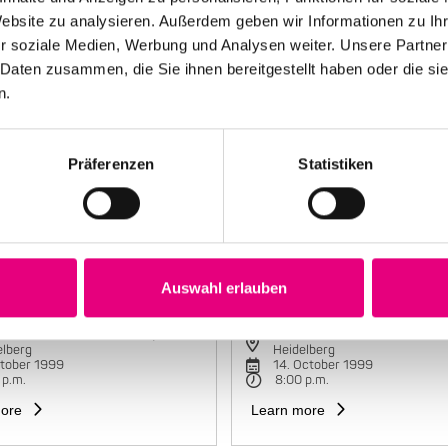
Website zu analysieren. Außerdem geben wir Informationen zu I
r soziale Medien, Werbung und Analysen weiter. Unsere Partner
 Daten zusammen, die Sie ihnen bereitgestellt haben oder die s
n.
Präferenzen
Statistiken
Auswahl erlauben
e Mariano Group
Maria João Trio
torbahnhof Cultural Center,
Karlstorbahnhof Cultural Cente
elberg
Heidelberg
ctober 1999
14. October 1999
 p.m.
8:00 p.m.
ore
Learn more