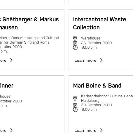
c Snétberger & Markus
Intercantonal Waste
hausen
Collection
lberg, Documentation and Cultural
Warehouse
er for German Sinti and Roma
26. October 2000
October 2000
9:00 p.m.
 p.m.
ore
Learn more
rönner
Mari Boine & Band
Karlstorbahnhof Cultural Cente
house
Heidelberg
October 2000
30. October 2000
 p.m.
9:00 p.m.
ore
Learn more