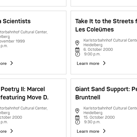
 Scientists
Take It to the Streets 
Les Coleümes
torbahnhof Cultural Center,
elberg
Karlstorbahnhof Cultural Cente
november 1999
Heidelberg
 p.m.
6. October 2000
9:00 p.m.
ore
Learn more
Poetry II: Marcel
Giant Sand Support: P
featuring Move D.
Bruntnell
torbahnhof Cultural Center,
Karlstorbahnhof Cultural Cente
elberg
Heidelberg
October 2000
15. October 2000
 p.m.
9:30 p.m.
ore
Learn more