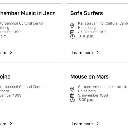
hamber Music in Jazz
Sofa Surfers
torbahnhof Cultural Center,
Karlstorbahnhof Cultural Cente
elberg
Heidelberg
October 1999
27. October 1999
 p.m.
8:00 p.m.
ore
Learn more
oine
Mouse on Mars
torbahnhof Cultural Center,
German-American Institute in
elberg
Heidelberg
ovember 1999
9. november 1999
 p.m.
8:00 p.m.
ore
Learn more