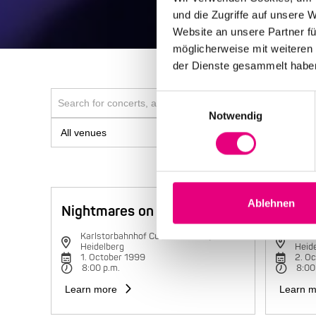
und die Zugriffe auf unsere 
Website an unsere Partner fü
möglicherweise mit weiteren
der Dienste gesammelt habe
Einwilligungsauswahl
Notwendig
Ablehnen
Nightmares on Wax
Charli
Karlstorbahnhof Cultural Center,
Karls
Heidelberg
Heid
1. October 1999
2. O
8:00 p.m.
8:00
Learn more
Learn m