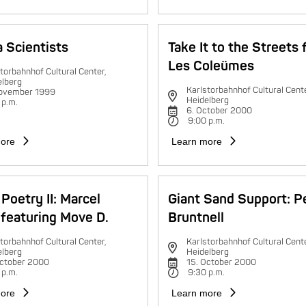
 Scientists
Take It to the Streets 
Les Coleümes
torbahnhof Cultural Center,
elberg
Karlstorbahnhof Cultural Cente
november 1999
Heidelberg
 p.m.
6. October 2000
9:00 p.m.
ore
Learn more
Poetry II: Marcel
Giant Sand Support: P
featuring Move D.
Bruntnell
torbahnhof Cultural Center,
Karlstorbahnhof Cultural Cente
elberg
Heidelberg
October 2000
15. October 2000
 p.m.
9:30 p.m.
ore
Learn more