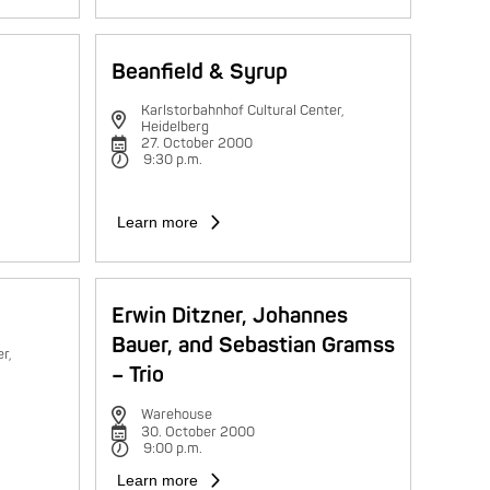
Beanfield & Syrup
Karlstorbahnhof Cultural Center,
Heidelberg
27. October 2000
9:30 p.m.
Learn more
Erwin Ditzner, Johannes
Bauer, and Sebastian Gramss
r,
– Trio
Warehouse
30. October 2000
9:00 p.m.
Learn more