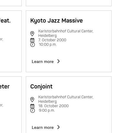
feat.
Kyoto Jazz Massive
Karlstorbahnhof Cultural Center,
Heidelberg
r,
7. October 2000
10:00 p.m.
Learn more
eter
Conjoint
Karlstorbahnhof Cultural Center,
Heidelberg
r,
18. October 2000
9:00 p.m.
Learn more