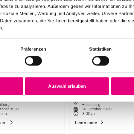
Website zu analysieren. Außerdem geben wir Informationen zu I
r soziale Medien, Werbung und Analysen weiter. Unsere Partner
 Daten zusammen, die Sie ihnen bereitgestellt haben oder die s
n.
Präferenzen
Statistiken
Auswahl erlauben
e Mariano Group
Maria João Trio
torbahnhof Cultural Center,
Karlstorbahnhof Cultural Cente
elberg
Heidelberg
ctober 1999
14. October 1999
 p.m.
8:00 p.m.
ore
Learn more