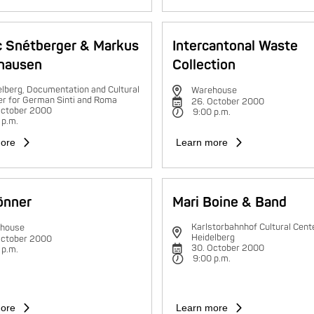
c Snétberger & Markus
Intercantonal Waste
hausen
Collection
lberg, Documentation and Cultural
Warehouse
er for German Sinti and Roma
26. October 2000
October 2000
9:00 p.m.
 p.m.
ore
Learn more
rönner
Mari Boine & Band
Karlstorbahnhof Cultural Cente
house
Heidelberg
October 2000
30. October 2000
 p.m.
9:00 p.m.
ore
Learn more