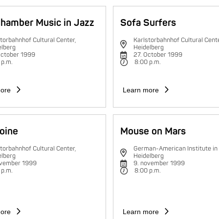
hamber Music in Jazz
Sofa Surfers
torbahnhof Cultural Center,
Karlstorbahnhof Cultural Cente
elberg
Heidelberg
October 1999
27. October 1999
 p.m.
8:00 p.m.
ore
Learn more
oine
Mouse on Mars
torbahnhof Cultural Center,
German-American Institute in
elberg
Heidelberg
ovember 1999
9. november 1999
 p.m.
8:00 p.m.
ore
Learn more