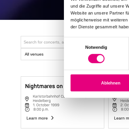
und die Zugriffe auf unsere 
Website an unsere Partner fü
möglicherweise mit weiteren
der Dienste gesammelt habe
Einwilligungsauswahl
Notwendig
Ablehnen
Nightmares on Wax
Charli
Karlstorbahnhof Cultural Center,
Karls
Heidelberg
Heid
1. October 1999
2. O
8:00 p.m.
8:00
Learn more
Learn m