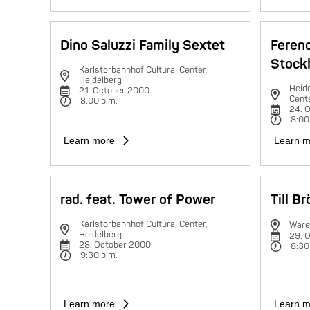
Dino Saluzzi Family Sextet
Feren
Stock
Karlstorbahnhof Cultural Center,
Heidelberg
Heide
21. October 2000
Cent
8:00 p.m.
24. 
8:00
Learn more
Learn m
rad. feat. Tower of Power
Till B
Karlstorbahnhof Cultural Center,
Ware
Heidelberg
29. 
28. October 2000
8:30
9:30 p.m.
Learn more
Learn m