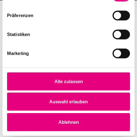
Präferenzen
Statistiken
Marketing
Alle zulassen
Nightmares on Wax
Karlstorbahnhof Cultural Center, Heidelberg
1. October 1999
Auswahl erlauben
8:00 p.m.
Learn more
Ablehnen