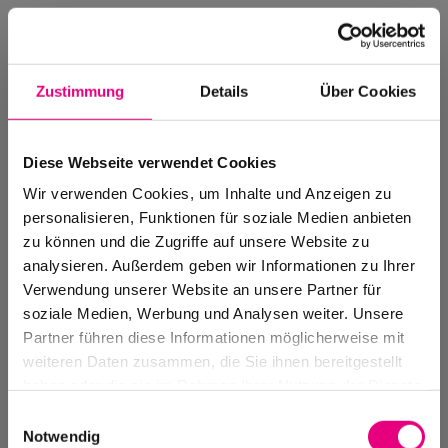
Zustimmung
Details
Über Cookies
Diese Webseite verwendet Cookies
Wir verwenden Cookies, um Inhalte und Anzeigen zu
personalisieren, Funktionen für soziale Medien anbieten
zu können und die Zugriffe auf unsere Website zu
analysieren. Außerdem geben wir Informationen zu Ihrer
Verwendung unserer Website an unsere Partner für
soziale Medien, Werbung und Analysen weiter. Unsere
Events Archive
Partner führen diese Informationen möglicherweise mit
Past events, festivals, and venues
weiteren Daten zusammen, die Sie ihnen bereitgestellt
haben oder die sie im Rahmen Ihrer Nutzung der Dienste
gesammelt haben.
Einwilligungsauswahl
Notwendig