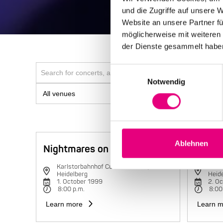
und die Zugriffe auf unsere 
Website an unsere Partner fü
möglicherweise mit weiteren
der Dienste gesammelt habe
Einwilligungsauswahl
Notwendig
Ablehnen
Nightmares on Wax
Charli
Karlstorbahnhof Cultural Center,
Karls
Heidelberg
Heid
1. October 1999
2. O
8:00 p.m.
8:00
Learn more
Learn m