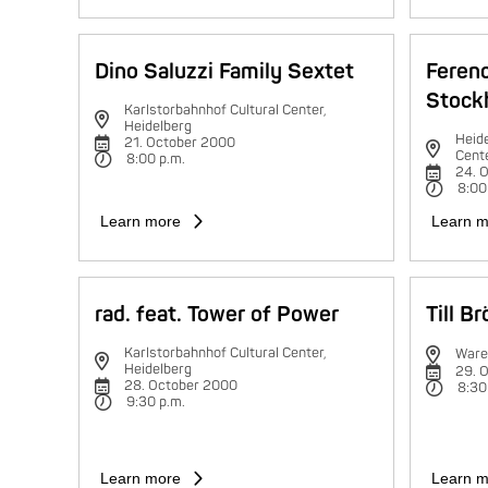
Dino Saluzzi Family Sextet
Feren
Stock
Karlstorbahnhof Cultural Center,
Heidelberg
Heide
21. October 2000
Cent
8:00 p.m.
24. 
8:00
Learn more
Learn m
rad. feat. Tower of Power
Till B
Karlstorbahnhof Cultural Center,
Ware
Heidelberg
29. 
28. October 2000
8:30
9:30 p.m.
Learn more
Learn m