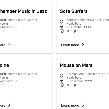
hamber Music in Jazz
Sofa Surfers
torbahnhof Cultural Center,
Karlstorbahnhof Cultural Cente
elberg
Heidelberg
October 1999
27. October 1999
 p.m.
8:00 p.m.
ore
Learn more
oine
Mouse on Mars
torbahnhof Cultural Center,
German-American Institute in
elberg
Heidelberg
ovember 1999
9. november 1999
 p.m.
8:00 p.m.
ore
Learn more