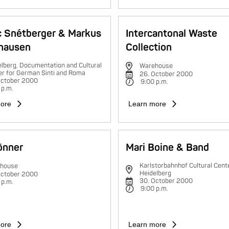
c Snétberger & Markus
Intercantonal Waste
hausen
Collection
lberg, Documentation and Cultural
Warehouse
er for German Sinti and Roma
26. October 2000
October 2000
9:00 p.m.
 p.m.
ore
Learn more
rönner
Mari Boine & Band
Karlstorbahnhof Cultural Cente
house
Heidelberg
October 2000
30. October 2000
 p.m.
9:00 p.m.
ore
Learn more