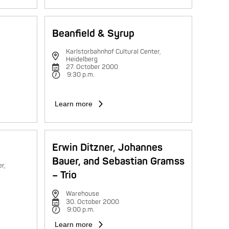
Beanfield & Syrup
Karlstorbahnhof Cultural Center,
Heidelberg
27. October 2000
9:30 p.m.
Learn more
Erwin Ditzner, Johannes
Bauer, and Sebastian Gramss
r,
– Trio
Warehouse
30. October 2000
9:00 p.m.
Learn more