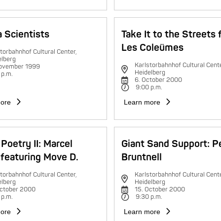
 Scientists
Take It to the Streets 
Les Coleümes
torbahnhof Cultural Center,
elberg
Karlstorbahnhof Cultural Cente
november 1999
Heidelberg
 p.m.
6. October 2000
9:00 p.m.
ore
Learn more
Poetry II: Marcel
Giant Sand Support: P
featuring Move D.
Bruntnell
torbahnhof Cultural Center,
Karlstorbahnhof Cultural Cente
elberg
Heidelberg
October 2000
15. October 2000
 p.m.
9:30 p.m.
ore
Learn more