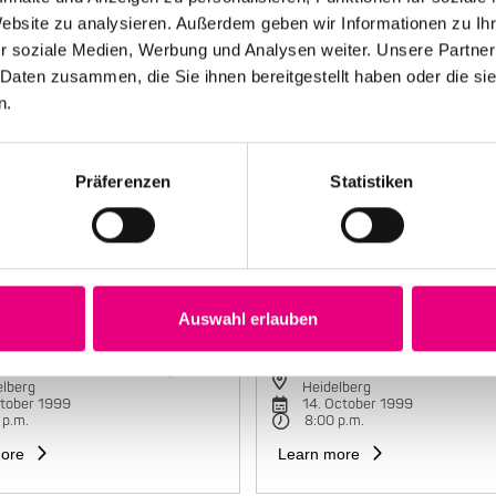
Website zu analysieren. Außerdem geben wir Informationen zu I
r soziale Medien, Werbung und Analysen weiter. Unsere Partner
 Daten zusammen, die Sie ihnen bereitgestellt haben oder die s
n.
Präferenzen
Statistiken
Auswahl erlauben
e Mariano Group
Maria João Trio
torbahnhof Cultural Center,
Karlstorbahnhof Cultural Cente
elberg
Heidelberg
ctober 1999
14. October 1999
 p.m.
8:00 p.m.
ore
Learn more