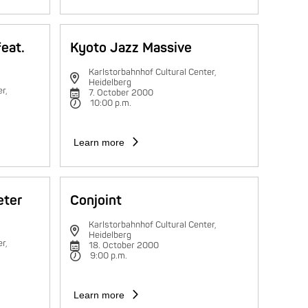
feat.
Kyoto Jazz Massive
Karlstorbahnhof Cultural Center,
Heidelberg
r,
7. October 2000
10:00 p.m.
Learn more
eter
Conjoint
Karlstorbahnhof Cultural Center,
Heidelberg
r,
18. October 2000
9:00 p.m.
Learn more